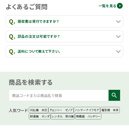
よくあるご質問
一覧を見る
領収書は発行できますか？
部品の注文は可能ですか？
送料について教えて下さい。
商品を検索する
search
人気ワード
刈払機 共立
チェンソー ゼノア
ハンマーナイフモア
電気柵 本体
耕運機 ホンダ
レンタル 草刈機
噴霧器 バッテリー