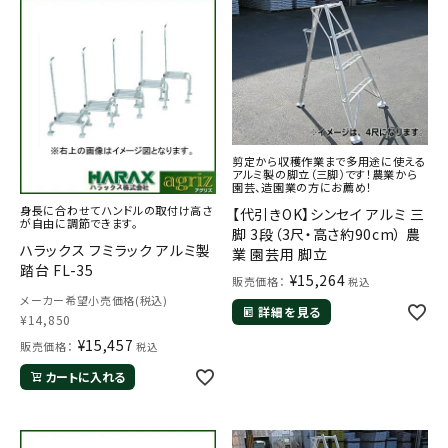
剪定から収穫作業まで多用途に使える
アルミ製の脚立（三脚）です！農業から
園芸、造園業の方にお薦め！
身長に合わせてハンドルの取付け高さ
【代引きOK】シンセイ アルミ 三
が自由に調節できます。
脚 3段（3尺・高さ約90cm） 農
ハラックス フミラック アルミ製
業 園芸用 脚立
踏台 FL-35
¥
15,264
販売価格：
税込
メーカー希望小売価格(税込)
詳細を見る
¥
14,850
¥
15,457
販売価格：
税込
カートに入れる