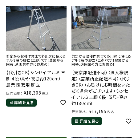
剪定から収穫作業まで多用途に使える
剪定から収穫作業まで多用途に使える
アルミ製の脚立（三脚）です！農業から
アルミ製の脚立（三脚）です！農業から
園芸、造園業の方にお薦め！
園芸、造園業の方にお薦め！
【代引きOK】シンセイ アルミ 三
（東京都配送不可）（法人様限
脚 4段（4尺・高さ約120cm）
定）（営業所止配送不可）（代引
農業 園芸用 脚立
きOK）（お届けにお時間をいた
だく場合がございます）シンセ
¥
18,308
販売価格：
税込
イ アルミ三脚 6段 （6尺・高さ
詳細を見る
約180cm）
¥
17,195
販売価格：
税込
詳細を見る