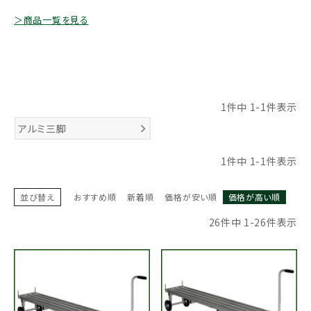
お気に入り一覧
＞商品一覧を見る
閲覧履歴一覧
農業機械
1
件中
1
-
1
件表示
農業資材
アルミ三脚
1
件中
1
-
1
件表示
作業用品
補修部品
並び替え
おすすめ順
新着順
価格が安い順
価格が高い順
26
件中
1
-
26
件表示
レンタル
ブログ
利用ガイド
FAQ