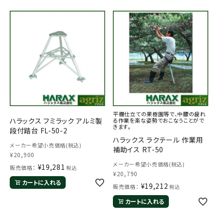
平棚仕立ての果樹園等で、中腰の疲れ
ハラックス フミラック アルミ製
る作業を楽な姿勢でおこなうことがで
きます。
段付踏台 FL-50-2
ハラックス ラクテール 作業用
メーカー希望小売価格(税込)
補助イス RT-50
¥
20,900
メーカー希望小売価格(税込)
¥
19,281
販売価格：
税込
¥
20,790
カートに入れる
¥
19,212
販売価格：
税込
カートに入れる