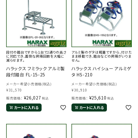
段付の踏台ですから１台で2通りの高さ
アルミ製のゲタは軽量ですから、付けた
に対応でき、面倒な昇降回数を大幅に
まま移動でき、踏台などの昇降がいりま
減らせます。
せん。
ハラックス フミラック アルミ製
ハラックス ハイシュー アルミゲ
段付踏台 FL-15-25
タ HS-210
メーカー希望小売価格(税込)
メーカー希望小売価格(税込)
¥
31,570
¥
30,910
¥
26,027
¥
25,610
販売価格：
販売価格：
税込
税込
カートに入れる
カートに入れる