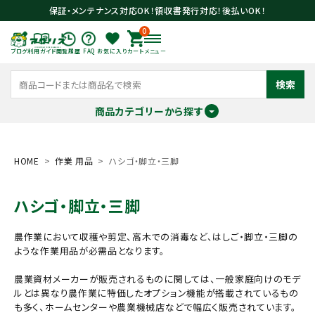
保証・メンテナンス対応OK！領収書発行対応！後払いOK！
0
ブログ
利用ガイド
閲覧履歴
FAQ
お気に入り
カート
メニュー
検索
商品カテゴリーから探す
meeting_room
person
ログイン
会員登録
HOME
作業 用品
ハシゴ・脚立・三脚
ハシゴ・脚立・三脚
search
農作業において収穫や剪定、高木での消毒など、はしご・脚立・三脚の
ような作業用品が必需品となります。
農業資材メーカーが販売されるものに関しては、一般家庭向けのモデ
ルとは異なり農作業に特価したオプション機能が搭載されているもの
も多く、ホームセンターや農業機械店などで幅広く販売されています。