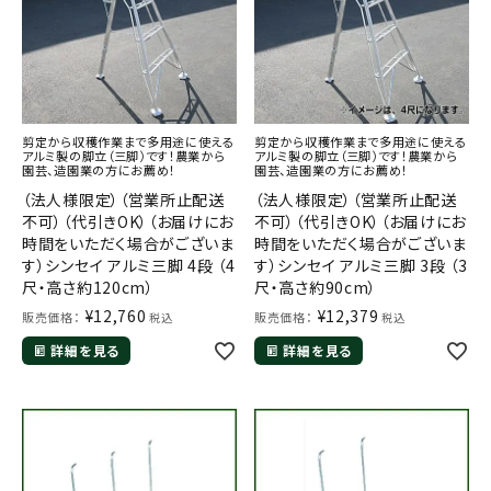
剪定から収穫作業まで多用途に使える
剪定から収穫作業まで多用途に使える
アルミ製の脚立（三脚）です！農業から
アルミ製の脚立（三脚）です！農業から
園芸、造園業の方にお薦め！
園芸、造園業の方にお薦め！
（法人様限定）（営業所止配送
（法人様限定）（営業所止配送
不可）（代引きOK）（お届けにお
不可）（代引きOK）（お届けにお
時間をいただく場合がございま
時間をいただく場合がございま
す）シンセイ アルミ三脚 4段 （4
す）シンセイ アルミ三脚 3段 （3
尺・高さ約120cm）
尺・高さ約90cm）
¥
12,760
¥
12,379
販売価格：
販売価格：
税込
税込
詳細を見る
詳細を見る