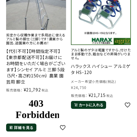
剪定から収穫作業まで多用途に使える
アルミ製の脚立（三脚）です！農業から
園芸、造園業の方にお薦め！
アルミ製のゲタは軽量ですから、付けた
【代引不可】【時間指定不可】
まま移動でき、踏台などの昇降がいりま
【東京都配送不可】【お届けに
せん。
お時間をいただく場合がござい
ハラックス ハイシュー アルミゲ
ます】シンセイ アルミ 三脚 5段
タ HS-120
（5尺・高さ約150cm） 農業 園
芸用 脚立
メーカー希望小売価格(税込)
¥
24,750
¥
21,792
販売価格：
税込
¥
21,715
販売価格：
税込
カートに入れる
詳細を見る