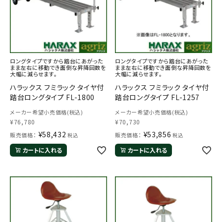
ロングタイプですから踏台にあがった
ロングタイプですから踏台にあがった
まま左右に移動でき面倒な昇降回数を
まま左右に移動でき面倒な昇降回数を
大幅に減らせます。
大幅に減らせます。
ハラックス フミラック タイヤ付
ハラックス フミラック タイヤ付
メールでのお問い合わせ
踏台ロングタイプ FL-1800
踏台ロングタイプ FL-1257
info@agriz.net
メーカー希望小売価格(税込)
メーカー希望小売価格(税込)
¥
76,780
¥
70,730
FAXでのご注文
¥
58,432
¥
53,856
販売価格：
販売価格：
税込
税込
0739-72-4532
24時間受付
カートに入れる
カートに入れる