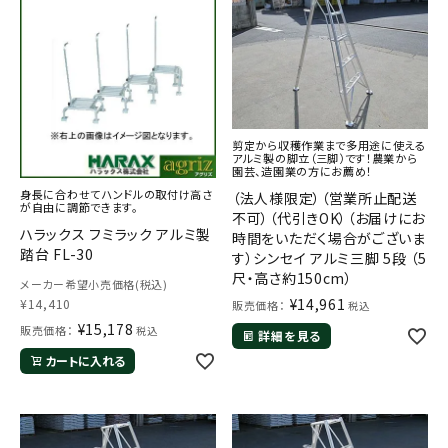
剪定から収穫作業まで多用途に使える
アルミ製の脚立（三脚）です！農業から
園芸、造園業の方にお薦め！
身長に合わせてハンドルの取付け高さ
（法人様限定）（営業所止配送
が自由に調節できます。
不可）（代引きOK）（お届けにお
ハラックス フミラック アルミ製
時間をいただく場合がございま
踏台 FL-30
す）シンセイ アルミ三脚 5段 （5
尺・高さ約150cm）
メーカー希望小売価格(税込)
¥
14,961
¥
14,410
販売価格：
税込
¥
15,178
販売価格：
税込
詳細を見る
カートに入れる