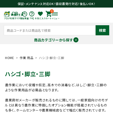
保証・メンテナンス対応OK！領収書発行対応！後払いOK！
0
ブログ
利用ガイド
閲覧履歴
FAQ
お気に入り
カート
メニュー
検索
商品カテゴリーから探す
meeting_room
person
ログイン
会員登録
HOME
作業 用品
ハシゴ・脚立・三脚
ハシゴ・脚立・三脚
search
農作業において収穫や剪定、高木での消毒など、はしご・脚立・三脚の
ような作業用品が必需品となります。
農業資材メーカーが販売されるものに関しては、一般家庭向けのモデ
ルとは異なり農作業に特価したオプション機能が搭載されているもの
も多く、ホームセンターや農業機械店などで幅広く販売されています。