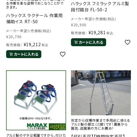
ハラックス フミラック アルミ製
る作業を楽な姿勢でおこなうことがで
きます。
段付踏台 FL-50-2
ハラックス ラクテール 作業用
メーカー希望小売価格(税込)
補助イス RT-50
¥
20,900
メーカー希望小売価格(税込)
¥
19,281
販売価格：
税込
¥
20,790
カートに入れる
¥
19,212
販売価格：
税込
カートに入れる
剪定から収穫作業まで多用途に使える
アルミ製の脚立（三脚）です！農業から
園芸、造園業の方にお薦め！
アルミ製のゲタは軽量ですから、付けた
【代引不可】【時間指定不可】