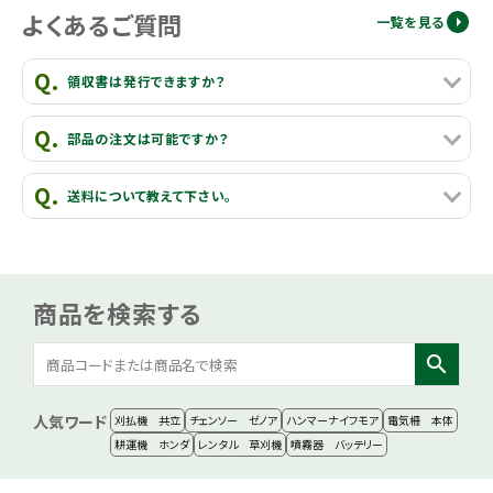
よくあるご質問
一覧を見る
領収書は発行できますか？
部品の注文は可能ですか？
送料について教えて下さい。
商品を検索する
search
人気ワード
刈払機 共立
チェンソー ゼノア
ハンマーナイフモア
電気柵 本体
耕運機 ホンダ
レンタル 草刈機
噴霧器 バッテリー