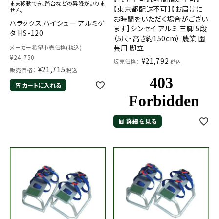
まま移動でき、踏台などの昇降がいりま
【東京都配送不可】【お届けに
せん。
お時間をいただく場合がござい
ハラックス ハイシュー アルミゲ
ます】シンセイ アルミ 三脚 5段
タ HS-120
（5尺・高さ約150cm） 農業 園
芸用 脚立
メーカー希望小売価格(税込)
¥
24,750
¥
21,792
販売価格：
税込
¥
21,715
販売価格：
税込
カートに入れる
詳細を見る