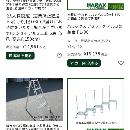
剪定から収穫作業まで多用途に使える
アルミ製の脚立（三脚）です！農業から
園芸、造園業の方にお薦め！
身長に合わせてハンドルの取付け高さ
（法人様限定）（営業所止配送
が自由に調節できます。
不可）（代引きOK）（お届けにお
ハラックス フミラック アルミ製
時間をいただく場合がございま
踏台 FL-30
す）シンセイ アルミ三脚 5段 （5
尺・高さ約150cm）
メーカー希望小売価格(税込)
¥
14,961
¥
14,410
販売価格：
税込
¥
15,178
販売価格：
税込
詳細を見る
カートに入れる
剪定から収穫作業まで多用途に使える
アルミ製の脚立（三脚）です！農業から