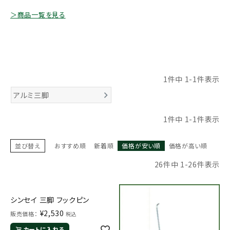
お気に入り一覧
＞商品一覧を見る
閲覧履歴一覧
農業機械
1
件中
1
-
1
件表示
農業資材
アルミ三脚
1
件中
1
-
1
件表示
作業用品
補修部品
並び替え
おすすめ順
新着順
価格が安い順
価格が高い順
26
件中
1
-
26
件表示
レンタル
ブログ
シンセイ 三脚 フックピン
¥
2,530
販売価格：
税込
利用ガイド
FAQ
カートに入れる