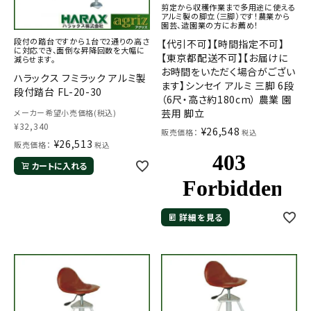
剪定から収穫作業まで多用途に使える
アルミ製の脚立（三脚）です！農業から
園芸、造園業の方にお薦め！
段付の踏台ですから１台で2通りの高さ
【代引不可】【時間指定不可】
に対応でき、面倒な昇降回数を大幅に
【東京都配送不可】【お届けに
減らせます。
お時間をいただく場合がござい
ハラックス フミラック アルミ製
ます】シンセイ アルミ 三脚 6段
段付踏台 FL-20-30
（6尺・高さ約180cm） 農業 園
芸用 脚立
メーカー希望小売価格(税込)
¥
32,340
¥
26,548
販売価格：
税込
¥
26,513
販売価格：
税込
カートに入れる
詳細を見る