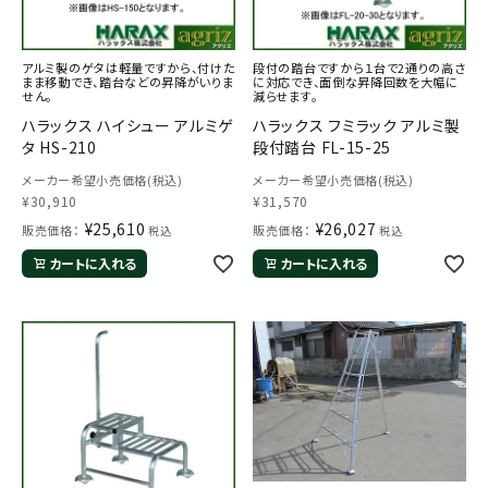
アルミ製のゲタは軽量ですから、付けた
段付の踏台ですから１台で2通りの高さ
まま移動でき、踏台などの昇降がいりま
に対応でき、面倒な昇降回数を大幅に
せん。
減らせます。
ハラックス ハイシュー アルミゲ
ハラックス フミラック アルミ製
タ HS-210
段付踏台 FL-15-25
メーカー希望小売価格(税込)
メーカー希望小売価格(税込)
¥
30,910
¥
31,570
¥
25,610
¥
26,027
販売価格：
販売価格：
税込
税込
カートに入れる
カートに入れる