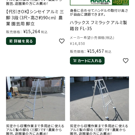
園芸、造園業の方にお薦め！
身長に合わせてハンドルの取付け高さ
【代引きOK】シンセイ アルミ 三
が自由に調節できます。
脚 3段（3尺・高さ約90cm） 農
ハラックス フミラック アルミ製
業 園芸用 脚立
踏台 FL-35
¥
15,264
販売価格：
税込
メーカー希望小売価格(税込)
詳細を見る
¥
14,850
¥
15,457
販売価格：
税込
カートに入れる
剪定から収穫作業まで多用途に使える
剪定から収穫作業まで多用途に使える
アルミ製の脚立（三脚）です！農業から
アルミ製の脚立（三脚）です！農業から
園芸、造園業の方にお薦め！
園芸、造園業の方にお薦め！