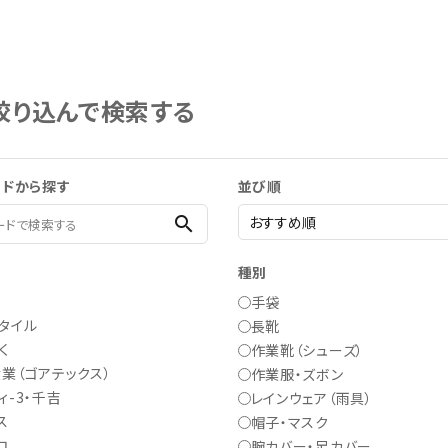
絞り込んで検索する
ードから探す
並び順
search
ー
種別
手袋
タイル
長靴
く
作業靴（シューズ）
業（ゴアテックス）
作業服・ズボン
ィ-3・千吉
レインウェア（雨具）
ス
帽子・マスク
コ
腕カバー・足カバー