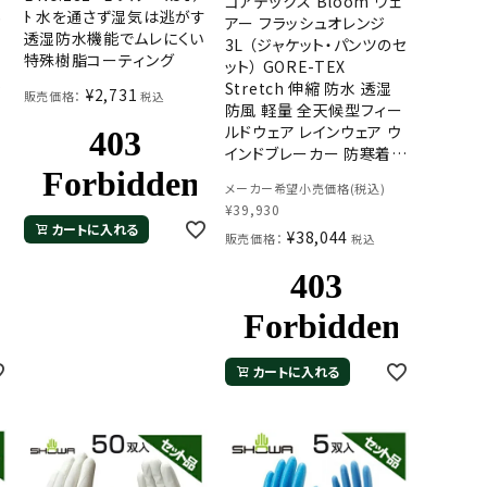
ゴアテックス Bloom ウェ
ﾄ 水を通さず湿気は逃がす
ジ
アー フラッシュオレンジ
透湿防水機能でムレにくい
3L （ジャケット・パンツのセ
特殊樹脂コーティング
ット） GORE-TEX
全
Stretch 伸縮 防水 透湿
¥
2,731
販売価格：
税込
レ
防風 軽量 全天候型フィー
ルドウェア レインウェア ウ
インドブレーカー 防寒着
実
アウトドア 登山 田中産業
メーカー希望小売価格(税込)
100万着の実績！
¥
39,930
カートに入れる
¥
38,044
販売価格：
税込
カートに入れる