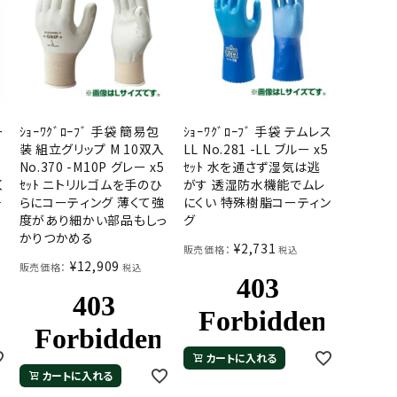
ー
ｼｮｰﾜｸﾞﾛｰﾌﾞ 手袋 簡易包
ｼｮｰﾜｸﾞﾛｰﾌﾞ 手袋 テムレス
-
装 組立グリップ M 10双入
LL No.281 -LL ブルー x5
No.370 -M10P グレー x5
ｾｯﾄ 水を通さず湿気は逃
く
ｾｯﾄ ニトリルゴムを手のひ
がす 透湿防水機能でムレ
一
らにコーティング 薄くて強
にくい 特殊樹脂コーティン
度があり細かい部品もしっ
グ
かりつかめる
¥
2,731
販売価格：
税込
¥
12,909
販売価格：
税込
カートに入れる
カートに入れる