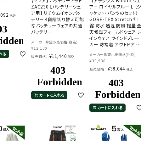
【ゼノア】 バッテリーキット
ゴアテックス Bloom ウェ
0
ZAC230 【バッテリーウェ
アー ロイヤルブルー L （
ア用】 リチウムイオンバッ
ャケット・パンツのセット）
,092
税込
テリー 4段階切り替え可能
GORE-TEX Stretch 伸
なバッテリーウェアの共通
縮 防水 透湿 防風 軽量 
バッテリー
天候型フィールドウェア 
インウェア ウインドブレー
メーカー希望小売価格(税込)
カー 防寒着 アウトドア 登
¥
12,100
山 田中産業 100万着の
れる
メーカー希望小売価格(税込)
¥
11,440
販売価格：
績！
税込
¥
39,930
¥
38,044
販売価格：
税込
カートに入れる
カートに入れる