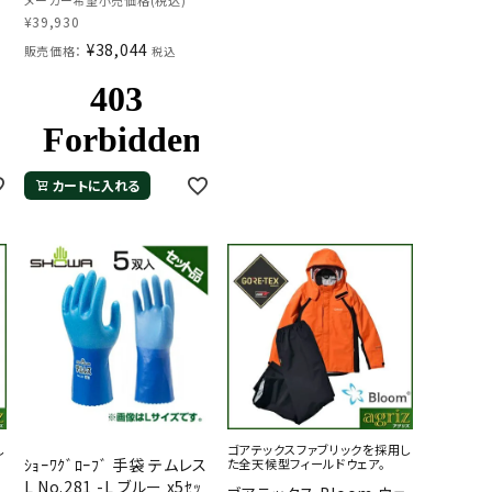
実績！
¥
39,930
¥
38,044
販売価格：
税込
カートに入れる
し
ゴアテックスファブリックを採用し
ｼｮｰﾜｸﾞﾛｰﾌﾞ 手袋 テムレス
た全天候型フィールドウェア。
L No.281 -L ブルー x5ｾｯ