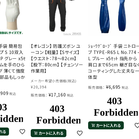
ﾞ 手袋 簡易包
【オレゴン】 防護ズボン ユ
ｼｮｰﾜｸﾞﾛｰﾌﾞ 手袋 ニトロ
プ S 10双入
ーコン 【軽量】 【Sサイズ】
ブ TYPE-R65 L No.774 
0P グレー x5ｾ
【ウエスト：78～82cm】
L ブルー x5ｾｯﾄ 指先から
ゴムを手のひら
【股下：80cm】 【チェンソー
肩口まで65cm 継ぎ目な
グ 薄くて強度
作業用】
コーティングした丈夫な
部品もしっか
体型
メーカー希望小売価格(税込)
¥
6,695
¥
20,394
販売価格：
税込
,909
税込
¥
17,160
販売価格：
税込
カートに入れる
れる
カートに入れる