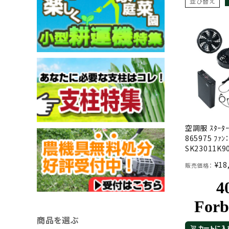
並び替え
空調服 ｽﾀｰﾀｰｷ
865975 ﾌｧﾝ
SK23011K9
¥
18
販売価格：
商品を選ぶ
カートに入