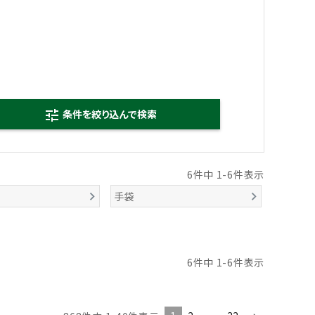
条件を絞り込んで検索
tune
6
件中
1
-
6
件表示
手袋
6
件中
1
-
6
件表示