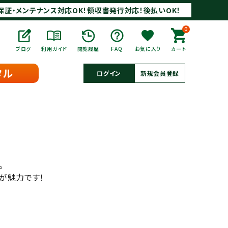
保証・メンテナンス対応OK！領収書発行対応！後払いOK！
0
ブログ
利用ガイド
閲覧履歴
FAQ
お気に入り
カート
タル
ログイン
新規会員登録
。
が魅力です！