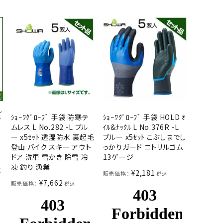
し
ｼｮｰﾜｸﾞﾛｰﾌﾞ 手袋 防寒テ
ｼｮｰﾜｸﾞﾛｰﾌﾞ 手袋 HOLD ｵ
。
ムレス L No.282 -L ブル
ｲﾙ&ﾅｯｸﾙ L No.376R -L
ロ
ー x5ｾｯﾄ 透湿防水 裏起毛
ブルー x5ｾｯﾄ こぶしまでし
登山 バイク スキー アウト
っかりガード ニトリルゴム
ドア 洗車 雪かき 除雪 冷
13ゲージ
凍 釣り 漁業
水
¥
2,181
販売価格：
税込
¥
7,662
販売価格：
税込