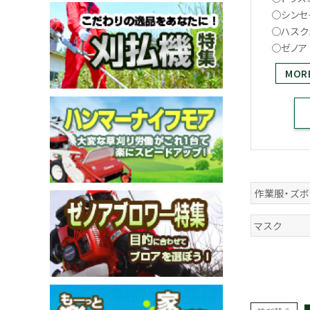
シンセ
ハスク
ゼノア
MOR
メールでのお問い合わせ
info@agriz.net
FAXでのご注文
0739-72-4532
24時間受付
作業服・ズボ
マスク