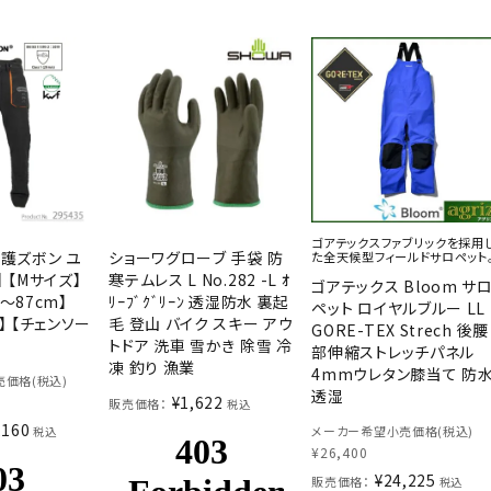
ゴアテックスファブリックを採用
防護ズボン ユ
ショーワグローブ 手袋 防
た全天候型フィールドサロペット
 【Mサイズ】
寒テムレス L No.282 -L ｵ
ゴアテックス Bloom サ
～87cm】
ﾘｰﾌﾞｸﾞﾘｰﾝ 透湿防水 裏起
ペット ロイヤルブルー LL
】 【チェンソー
毛 登山 バイク スキー アウ
GORE-TEX Strech 後腰
トドア 洗車 雪かき 除雪 冷
部伸縮ストレッチパネル
凍 釣り 漁業
4mmウレタン膝当て 防
価格(税込)
透湿
¥
1,622
販売価格：
税込
,160
メーカー希望小売価格(税込)
税込
¥
26,400
¥
24,225
販売価格：
税込