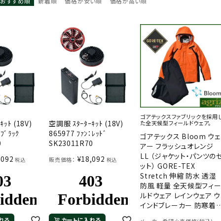
おすすめ順
新着順
価格が安い順
価格が高い順
ゴアテックスファブリックを採用
ｯﾄ (18V)
空調服 ｽﾀｰﾀｰｷｯﾄ (18V)
た全天候型フィールドウェア。
：ﾌﾞﾗｯｸ
865977 ﾌｧﾝ：ﾚｯﾄﾞ
ゴアテックス Bloom ウェ
0
SK23011R70
アー フラッシュオレンジ
LL （ジャケット・パンツの
,092
¥
18,092
販売価格：
税込
税込
ット） GORE-TEX
Stretch 伸縮 防水 透湿
防風 軽量 全天候型フィ
ルドウェア レインウェア ウ
インドブレーカー 防寒着
アウトドア 登山 田中産業
れる
カートに入れる
メーカー希望小売価格(税込)