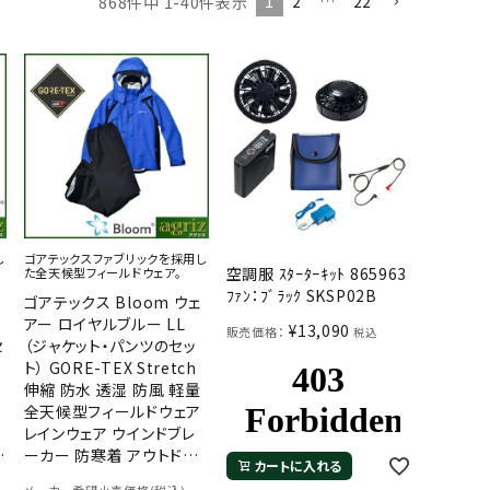
1
2
…
22
868
件中
1
-
40
件表示
し
ゴアテックスファブリックを採用し
空調服 ｽﾀｰﾀｰｷｯﾄ 865963
た全天候型フィールドウェア。
ﾌｧﾝ：ﾌﾞﾗｯｸ SKSP02B
ゴアテックス Bloom ウェ
アー ロイヤルブルー LL
¥
13,090
販売価格：
税込
セ
（ジャケット・パンツのセッ
ト） GORE-TEX Stretch
伸縮 防水 透湿 防風 軽量
ー
全天候型フィールドウェア
レインウェア ウインドブレ
ーカー 防寒着 アウトドア
カートに入れる
登山 田中産業 100万着の
メーカー希望小売価格(税込)