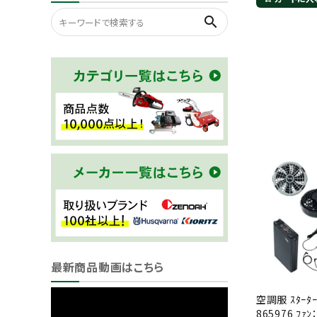
search
最新商品動画はこちら
空調服 ｽﾀｰﾀｰｷ
865976 ﾌｧﾝ