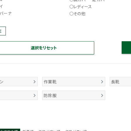
イ
レディース
バーナ
その他
E
ン
作業靴
長靴
防除服