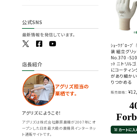
公式SNS
最新情報を発信しています。
ｼｮｰﾜｸﾞﾛｰﾌ
装 組立グリッ
No.370 -S1
ｯﾄ ニトリル
店長紹介
にコーティン
があり細かい
りつかめる
アグリズ担当の
¥
12
栗栖です。
販売価格：
アグリズにようこそ！
アグリズは株式会社藤原農機が2007年にオ
ープンした日本最大級の農機具インターネッ
カートに入
ト通販サイトです。