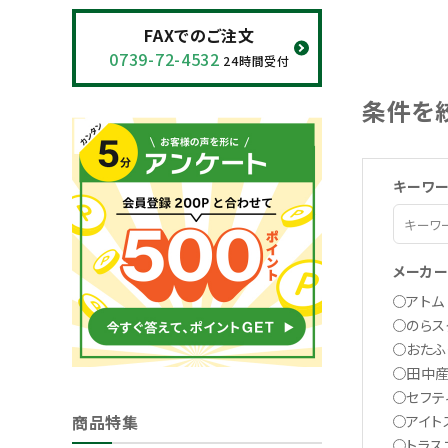
閲覧履歴一覧
FAXでのご注文
0739-72-4532
24時間受付
農業機械
条件を
農業資材
作業用品
キーワ
補修部品
メーカ
レンタル
アトム
のらス
ブログ
おたふ
田中産
利用ガイド
FAQ
セフテ
商品特集
アイト
トラス