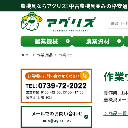
農機具ならアグリズ！中古農機具並みの格安
農業機械
農業資材
meeting_room
person
ログイン
会員登録
HOME
作業 用品
作業ウェア
search
作業
農作業、山
農機具メー
＞商品一覧
メールでのお問い合わせ
お気に入り一覧
info@agriz.net