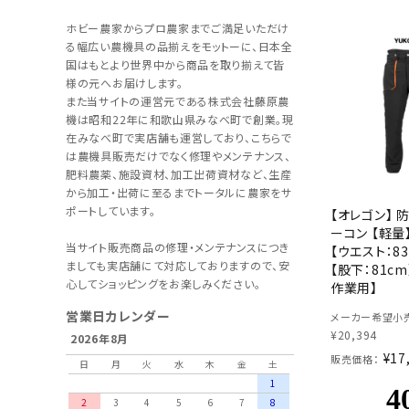
ホビー農家からプロ農家までご満足いただけ
る幅広い農機具の品揃えをモットーに、日本全
国はもとより世界中から商品を取り揃えて皆
様の元へお届けします。
また当サイトの運営元である株式会社藤原農
機は昭和22年に和歌山県みなべ町で創業。現
在みなべ町で実店舗も運営しており、こちらで
は農機具販売だけでなく修理やメンテナンス、
肥料農薬、施設資材、加工出荷資材など、生産
から加工・出荷に至るまでトータルに農家をサ
ポートしています。
【オレゴン】 
ーコン 【軽量】
当サイト販売商品の修理・メンテナンスにつき
【ウエスト：83
ましても実店舗にて対応しておりますので、安
【股下：81cm
心してショッピングをお楽しみください。
作業用】
営業日カレンダー
メーカー希望小売
¥
20,394
2026年8月
¥
17
販売価格：
日
月
火
水
木
金
土
1
2
3
4
5
6
7
8