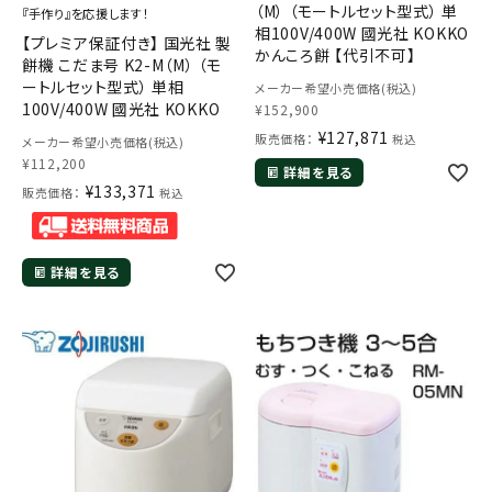
（M） （モートルセット型式） 単
『手作り』を応援します！
相100V/400W 國光社 KOKKO
【プレミア保証付き】 国光社 製
かんころ餅 【代引不可】
餅機 こだま号 K2-M（M） （モ
ートルセット型式） 単相
メーカー希望小売価格(税込)
100V/400W 國光社 KOKKO
¥
152,900
¥
127,871
販売価格：
税込
メーカー希望小売価格(税込)
¥
112,200
詳細を見る
¥
133,371
販売価格：
税込
詳細を見る