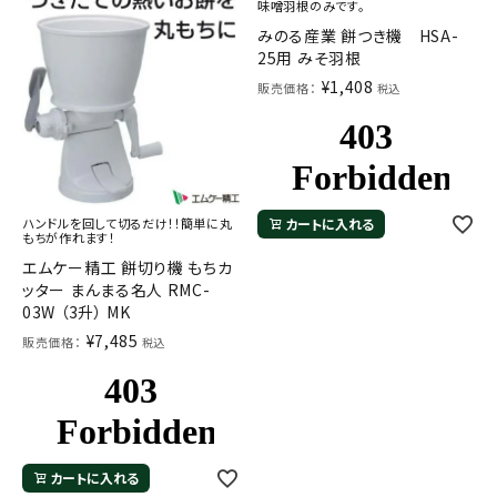
味噌羽根のみです。
みのる産業 餅つき機 HSA-
25用 みそ羽根
¥
1,408
販売価格：
税込
ハンドルを回して切るだけ！！簡単に丸
カートに入れる
もちが作れます！
エムケー精工 餅切り機 もちカ
ッター まんまる名人 RMC-
03W （3升） MK
¥
7,485
販売価格：
税込
カートに入れる