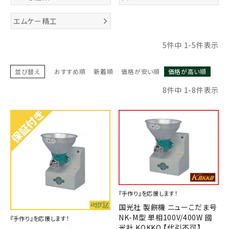
お気に入り一覧
エムケー精工
閲覧履歴一覧
5
件中
1
-
5
件表示
農業機械
並び替え
おすすめ順
新着順
価格が安い順
価格が高い順
8
件中
1
-
8
件表示
農業資材
作業用品
補修部品
レンタル
『手作り』を応援します！
ブログ
国光社 製餅機 ニューこだま号
NK-M型 単相100V/400W 國
『手作り』を応援します！
利用ガイド
FAQ
光社 KOKKO 【代引不可】