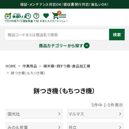
保証・メンテナンス対応OK！領収書発行対応！後払いOK！
0
ブログ
利用ガイド
閲覧履歴
FAQ
お気に入り
カート
メニュー
検索
商品カテゴリーから探す
meeting_room
person
ログイン
会員登録
HOME
作業用品
精米機・籾すり機・食品加工機
餅つき機（もちつき機）
search
餅つき機（もちつき機）
5
件中
1
-
5
件表示
国光社
マルマス
みのる産業
共立