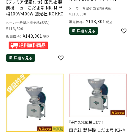
【プレミア保証付き】 国光社 製
餅機 ニューこだま号 NK-M 単
メーカー希望小売価格(税込)
相100V/400W 國光社 KOKKO
¥
118,800
¥
138,301
販売価格：
税込
メーカー希望小売価格(税込)
¥
113,300
詳細を見る
¥
143,801
販売価格：
税込
メールでのお問い合わせ
詳細を見る
info@agriz.net
FAXでのご注文
0739-72-4532
24時間受付
『手作り』を応援します！
国光社 製餅機 こだま号 K2-M