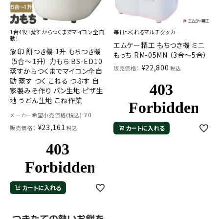
1台4役！蒸すからつくまでマイコン全自
毎日つくれるマルチクッカー
動！
エムケー精工 もちつき機 ミニ
象印 餅つき機 1升 もちつき機
もっち RM-05MN （3合～5合）
（5合～1升） 力もち BS-ED10
¥
22,800
販売価格：
税込
蒸すからつくまでマイコン全自
動 蒸す つく こねる つぶす 自
家製みそ作り パン生地 ピザ生
地 うどん生地 こね作業
¥
0
メーカー希望小売価格(税込)
¥
23,161
販売価格：
カートに入れる
税込
カートに入れる