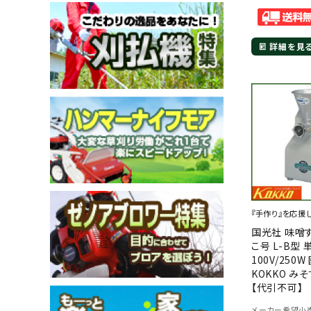
詳細を見
メールでのお問い合わせ
info@agriz.net
FAXでのご注文
0739-72-4532
24時間受付
『手作り』を応援
国光社 味噌
こ号 L-B型 
100V/250
KOKKO み
【代引不可】
メーカー希望小売