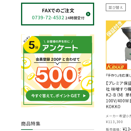
閲覧履歴一覧
並び替え
FAXでのご注文
0739-72-4532
24時間受付
農業機械
農業資材
作業用品
補修部品
『手作り』を応援
レンタル
【プレミア保証
社 味噌すり
K2-B（M） 
ブログ
100V/400
KOKKO
利用ガイド
FAQ
メーカー希望小売
¥
113,300
商品特集
¥
13
販売価格：