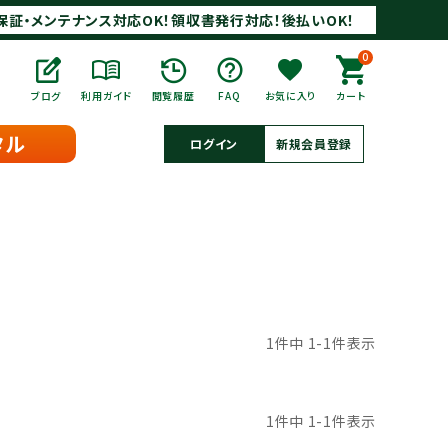
保証・メンテナンス対応OK！領収書発行対応！後払いOK！
0
ブログ
利用ガイド
閲覧履歴
FAQ
お気に入り
カート
タル
ログイン
新規会員登録
1
件中
1
-
1
件表示
1
件中
1
-
1
件表示