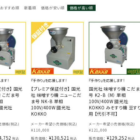
おすすめ順
新着順
価格が安い順
価格が高い順
します！
『手作り』を応援します！
『手作り』を応援します！
付き】 国光
【プレミア保証付き】 国光
国光社 味噌すり機 こだま
機 こだま号
社 味噌すり機 ニューこだ
号 K2-B （M） 単相
単相
ま号 NK-B 単相
100V/400W 國光社
W 國光社
100V/400W 國光社
KOKKO みそすり機 豆す
KOKKO
用 【代引不可】
価格(税込)
メーカー希望小売価格(税込)
メーカー希望小売価格(税込)
¥
110,000
¥
121,000
4,752
¥
130,521
¥
129,252
販売価格：
販売価格：
税込
税込
税込