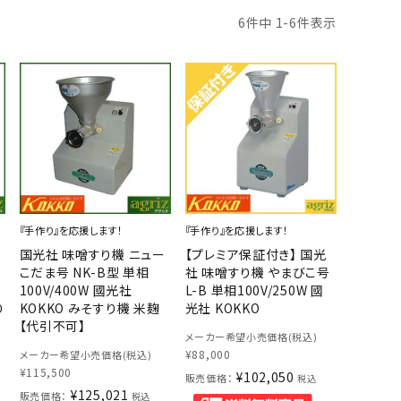
6
件中
1
-
6
件表示
『手作り』を応援します！
『手作り』を応援します！
国光社 味噌すり機 ニュー
【プレミア保証付き】 国光
こだま号 NK-B型 単相
社 味噌すり機 やまびこ号
100V/400W 國光社
L-B 単相100V/250W 國
り
KOKKO みそすり機 米麹
光社 KOKKO
【代引不可】
メーカー希望小売価格(税込)
¥
88,000
メーカー希望小売価格(税込)
¥
115,500
¥
102,050
販売価格：
税込
¥
125,021
販売価格：
税込