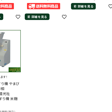
詳細を見る
る
詳細を見る
します！
すり機 やまび
単相
W 國光社
そすり機 米麹
価格(税込)