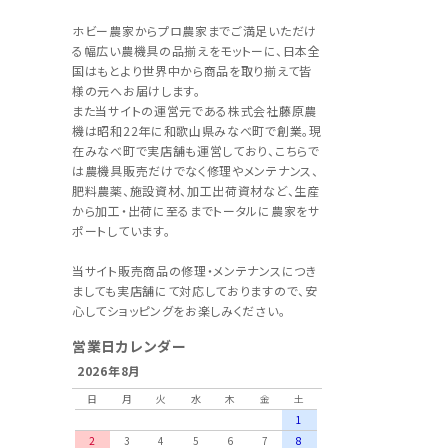
ホビー農家からプロ農家までご満足いただけ
る幅広い農機具の品揃えをモットーに、日本全
国はもとより世界中から商品を取り揃えて皆
様の元へお届けします。
また当サイトの運営元である株式会社藤原農
機は昭和22年に和歌山県みなべ町で創業。現
在みなべ町で実店舗も運営しており、こちらで
は農機具販売だけでなく修理やメンテナンス、
肥料農薬、施設資材、加工出荷資材など、生産
から加工・出荷に至るまでトータルに農家をサ
ポートしています。
当サイト販売商品の修理・メンテナンスにつき
ましても実店舗にて対応しておりますので、安
心してショッピングをお楽しみください。
営業日カレンダー
2026年8月
日
月
火
水
木
金
土
1
2
3
4
5
6
7
8