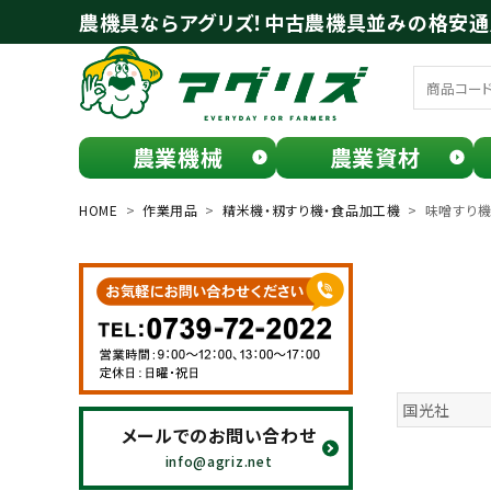
農機具ならアグリズ！中古農機具並みの格安
農業機械
農業資材
meeting_room
person
ログイン
会員登録
HOME
作業用品
精米機・籾すり機・食品加工機
味噌すり
search
国光社
メールでのお問い合わせ
お気に入り一覧
info@agriz.net