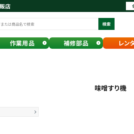
通販店
検索
作業用品
補修部品
レン
機
味噌すり機