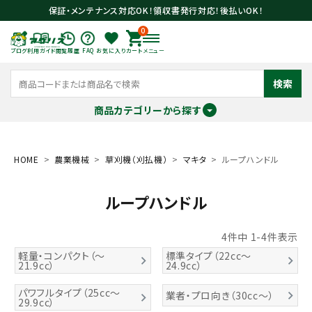
保証・メンテナンス対応OK！領収書発行対応！後払いOK！
0
ブログ
利用ガイド
閲覧履歴
FAQ
お気に入り
カート
メニュー
検索
商品カテゴリーから探す
meeting_room
person
ログイン
会員登録
HOME
農業機械
草刈機（刈払機）
マキタ
ループハンドル
ループハンドル
search
4
件中
1
-
4
件表示
軽量・コンパクト（～
標準タイプ（22cc～
21.9cc）
24.9cc）
パワフルタイプ（25cc～
業者・プロ向き（30cc～）
29.9cc）