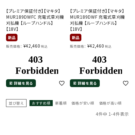
【プレミア保証付き】【マキタ】
【プレミア保証付き】【マキタ】
MUR189DWFC 充電式草刈機
MUR189DWF 充電式草刈機
刈払機 【ループハンドル】
刈払機 【ループハンドル】
【18V】
【18V】
¥
42,460
¥
42,460
販売価格：
販売価格：
税込
税込
詳細を見る
詳細を見る
並び替え
おすすめ順
新着順
価格が安い順
価格が高い順
4
件中
1
-
4
件表示