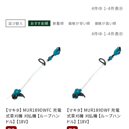
お気に入り一覧
4
件中
1
-
4
件表示
閲覧履歴一覧
並び替え
おすすめ順
新着順
価格が安い順
価格が高い順
4
件中
1
-
4
件表示
農業機械
農業資材
作業用品
補修部品
レンタル
【マキタ】 MUR189DWFC 充電
【マキタ】 MUR189DWF 充電
ブログ
式草刈機 刈払機 【ループハン
式草刈機 刈払機 【ループハン
ドル】 【18V】
ドル】 【18V】
利用ガイド
FAQ