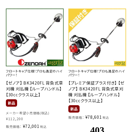
お気に入り一覧
閲覧履歴一覧
農業機械
農業資材
作業用品
フロートキャプ仕様！プロも満足のハイ
フロートキャプ仕様！プロも満足のハイ
パワー！
パワー！
【ゼノア】 BK3420FL 背負式草
【プレミア保証プラス付き】 【ゼ
補修部品
刈機 刈払機 【ループハンドル】
ノア】 BK3420FL 背負式草刈
【30ccクラス以上】
機 刈払機 【ループハンドル】
レンタル
【30ccクラス以上】
メーカー希望小売価格(税込)
ブログ
¥
78,601
販売価格：
税込
¥
112,200
¥
72,001
販売価格：
税込
利用ガイド
FAQ