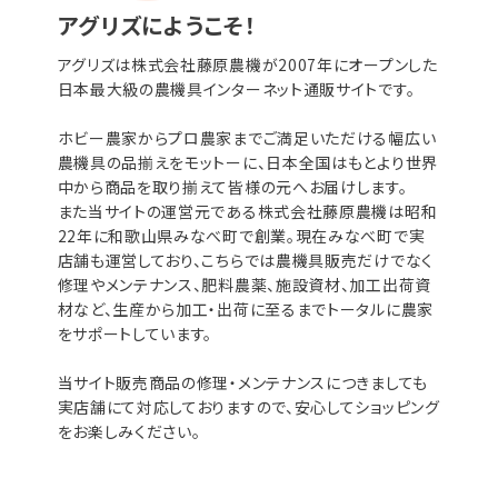
アグリズにようこそ！
アグリズは株式会社藤原農機が2007年にオープンした
日本最大級の農機具インターネット通販サイトです。
ホビー農家からプロ農家までご満足いただける幅広い
農機具の品揃えをモットーに、日本全国はもとより世界
中から商品を取り揃えて皆様の元へお届けします。
また当サイトの運営元である株式会社藤原農機は昭和
22年に和歌山県みなべ町で創業。現在みなべ町で実
店舗も運営しており、こちらでは農機具販売だけでなく
修理やメンテナンス、肥料農薬、施設資材、加工出荷資
材など、生産から加工・出荷に至るまでトータルに農家
をサポートしています。
当サイト販売商品の修理・メンテナンスにつきましても
実店舗にて対応しておりますので、安心してショッピング
をお楽しみください。