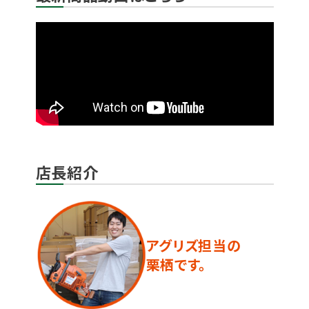
店長紹介
アグリズ担当の
栗栖です。