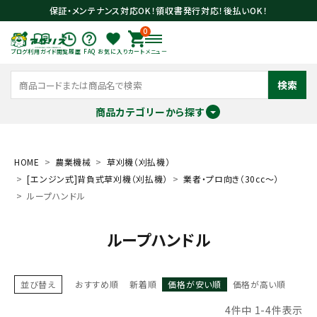
保証・メンテナンス対応OK！領収書発行対応！後払いOK！
0
ブログ
利用ガイド
閲覧履歴
FAQ
お気に入り
カート
メニュー
検索
商品カテゴリーから探す
meeting_room
person
ログイン
会員登録
HOME
農業機械
草刈機（刈払機）
[エンジン式]背負式草刈機（刈払機）
業者・プロ向き（30cc～）
ループハンドル
search
ループハンドル
並び替え
おすすめ順
新着順
価格が安い順
価格が高い順
4
件中
1
-
4
件表示