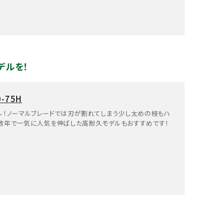
デルを！
-75H
ル！ノーマルブレードでは刃が割れてしまう少し太めの枝もハ
数年で一気に人気を伸ばした高耐久モデルもおすすめです！