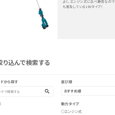
よく、エンジン式に比べ静音なの
も普及している18Vタイプ！
絞り込んで検索する
ードから探す
並び順
search
態
動力タイプ
エンジン式