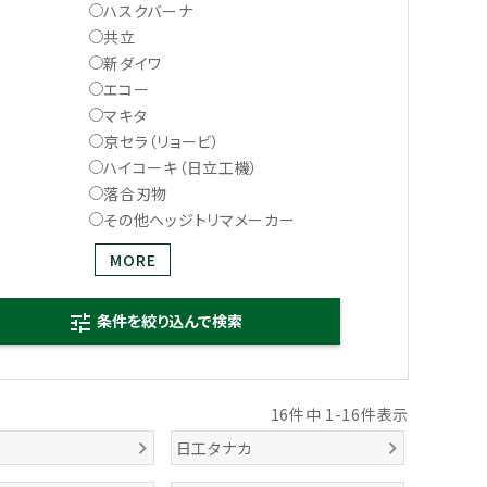
ハスクバーナ
共立
新ダイワ
エコー
マキタ
京セラ（リョービ）
ハイコーキ（日立工機）
落合刃物
その他ヘッジトリマメーカー
MORE
条件を絞り込んで検索
tune
16
件中
1
-
16
件表示
日工タナカ