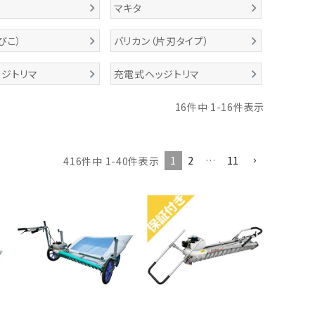
マキタ
びこ）
バリカン（片刃タイプ）
ジトリマ
充電式ヘッジトリマ
16
件中
1
-
16
件表示
1
2
…
11
416
件中
1
-
40
件表示