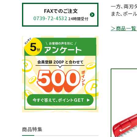
一方、両刃
閲覧履歴一覧
FAXでのご注文
また、ポー
0739-72-4532
24時間受付
農業機械
＞商品一覧
農業資材
作業用品
補修部品
レンタル
ブログ
利用ガイド
FAQ
商品特集