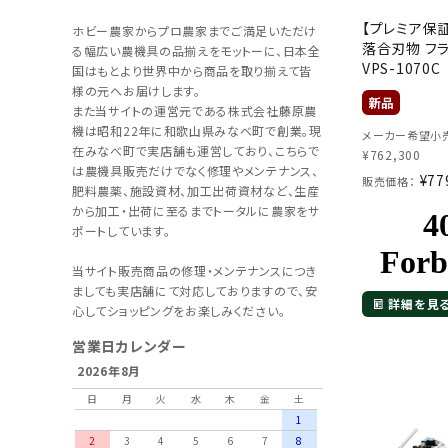
【プレミア保
ホビー農家からプロ農家までご満足いただけ
落合刃物 フ
る幅広い農機具の品揃えをモットーに、日本全
VPS-1070C
国はもとより世界中から商品を取り揃えて皆
様の元へお届けします。
また当サイトの運営元である株式会社藤原農
機は昭和22年に和歌山県みなべ町で創業。現
メーカー希望小売
在みなべ町で実店舗も運営しており、こちらで
¥
762,300
は農機具販売だけでなく修理やメンテナンス、
¥
77
販売価格：
肥料農薬、施設資材、加工出荷資材など、生産
から加工・出荷に至るまでトータルに農家をサ
ポートしています。
当サイト販売商品の修理・メンテナンスにつき
ましても実店舗にて対応しておりますので、安
詳細を見
心してショッピングをお楽しみください。
営業日カレンダー
2026年8月
日
月
火
水
木
金
土
1
2
3
4
5
6
7
8