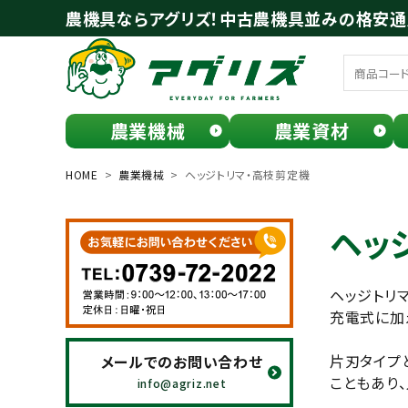
農機具ならアグリズ！中古農機具並みの格安
農業機械
農業資材
meeting_room
person
ログイン
会員登録
HOME
農業機械
ヘッジトリマ・高枝剪定機
search
ヘッ
ヘッジトリ
充電式に加
片刃タイプ
メールでのお問い合わせ
こともあり
お気に入り一覧
info@agriz.net