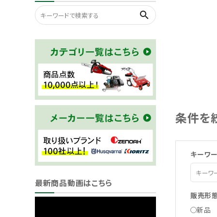
search
条件を
キーワ
最新商品動画はこちら
販売形
新品