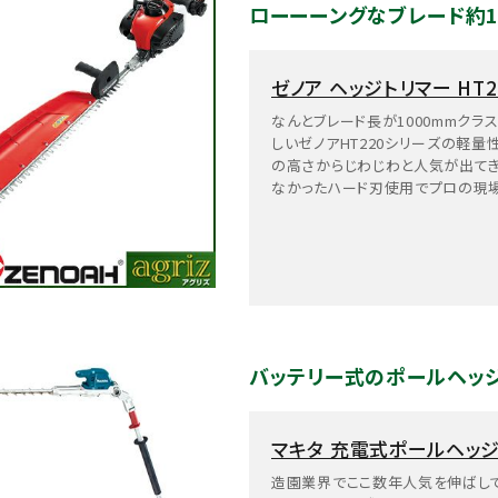
ローーーングなブレード約1
ゼノア ヘッジトリマー HT22
なんとブレード長が1000mmクラ
しいゼノアHT220シリーズの軽
の高さからじわじわと人気が出てき
なかったハード刃使用でプロの現
バッテリー式のポールヘッジ
マキタ 充電式ポールヘッジト
造園業界でここ数年人気を伸ばし