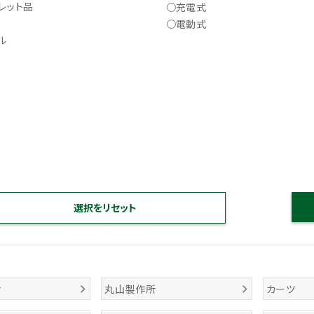
レット品
充電式
電動式
ル
ナ
丸山製作所
カーツ