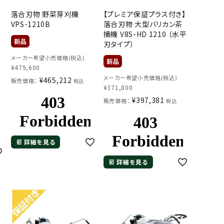
】
落合刃物 野菜芽刈機
【プレミア保証プラス付き】
VPS-1210B
落合刃物 大型バリカン茶
摘機 V8S-HD 1210 （水平
刃タイプ）
メーカー希望小売価格(税込)
¥
479,600
メーカー希望小売価格(税込)
¥
465,212
販売価格：
税込
¥
371,800
¥
397,381
販売価格：
税込
詳細を見る
詳細を見る