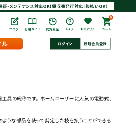
保証・メンテナンス対応OK！領収書発行対応！後払いOK！
0
ブログ
利用ガイド
閲覧履歴
FAQ
お気に入り
カート
タル
ログイン
新規会員登録
園工具の総称です。 ホームユーザーに人気の電動式、
のような部品を使って剪定した枝を払うことができる