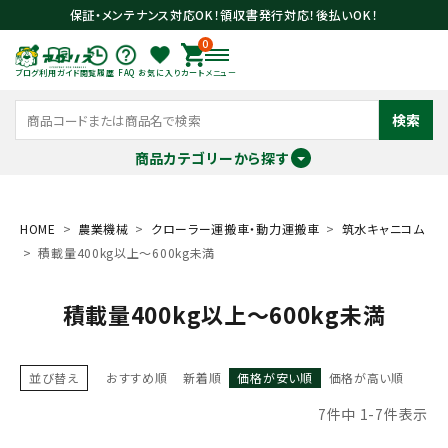
保証・メンテナンス対応OK！領収書発行対応！後払いOK！
0
ブログ
利用ガイド
閲覧履歴
FAQ
お気に入り
カート
メニュー
検索
商品カテゴリーから探す
meeting_room
person
ログイン
会員登録
HOME
農業機械
クローラー運搬車・動力運搬車
筑水キャニコム
積載量400kg以上～600kg未満
search
積載量400kg以上～600kg未満
並び替え
おすすめ順
新着順
価格が安い順
価格が高い順
7
件中
1
-
7
件表示