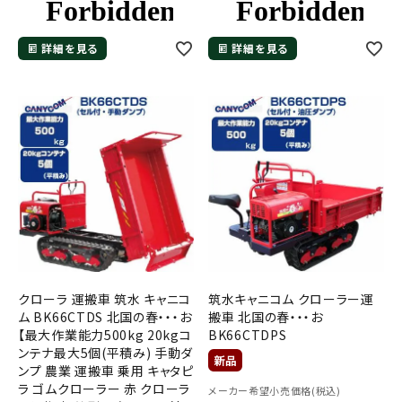
詳細を見る
詳細を見る
メールでのお問い合わせ
info@agriz.net
FAXでのご注文
0739-72-4532
24時間受付
クローラ 運搬車 筑水 キャニコ
筑水キャニコム クローラー運
ム BK66CTDS 北国の春・・・お
搬車 北国の春・・・お
【最大作業能力500kg 20kgコ
BK66CTDPS
ンテナ最大5個(平積み) 手動ダ
ンプ 農業 運搬車 乗用 キャタピ
ラ ゴムクローラー 赤 クローラ
メーカー希望小売価格(税込)