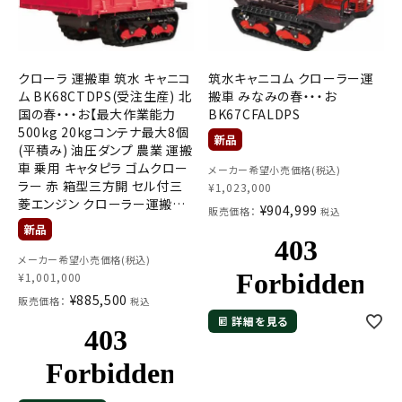
クローラ 運搬車 筑水 キャニコ
筑水キャニコム クローラー運
ム BK68CTDPS(受注生産) 北
搬車 みなみの春・・・お
国の春・・・お【最大作業能力
BK67CFALDPS
500kg 20kgコンテナ最大8個
(平積み) 油圧ダンプ 農業 運搬
車 乗用 キャタピラ ゴムクロー
メーカー希望小売価格(税込)
ラー 赤 箱型三方開 セル付三
¥
1,023,000
菱エンジン クローラー運搬車
¥
904,999
販売価格：
税込
土木 不整地】
メーカー希望小売価格(税込)
¥
1,001,000
¥
885,500
販売価格：
税込
詳細を見る