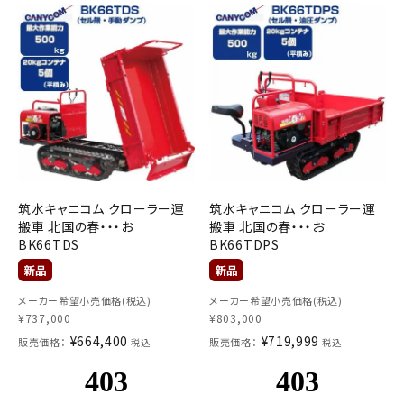
お気に入り一覧
閲覧履歴一覧
農業機械
農業資材
筑水キャニコム クローラー運
筑水キャニコム クローラー運
作業用品
搬車 北国の春・・・お
搬車 北国の春・・・お
BK66TDS
BK66TDPS
補修部品
レンタル
メーカー希望小売価格(税込)
メーカー希望小売価格(税込)
¥
737,000
¥
803,000
¥
664,400
¥
719,999
販売価格：
販売価格：
税込
税込
ブログ
利用ガイド
FAQ