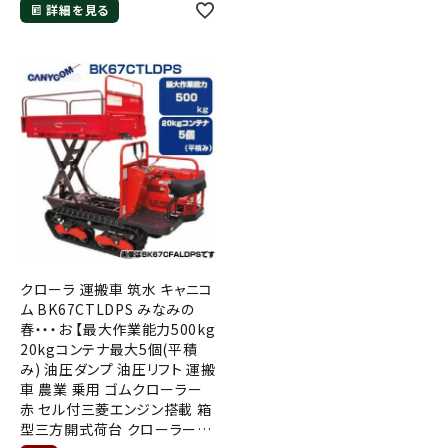
詳細を見る
クローラ 運搬車 筑水 キャニコ
ム BK67CTLDPS みなみの
春・・・お 【最大作業能力500kg
20kgコンテナ最大5個(平積
み) 油圧ダンプ 油圧リフト 運搬
車 農業 乗用 ゴムクローラー
赤 セル付三菱エンジン搭載 箱
型三方開式荷台 クローラー運