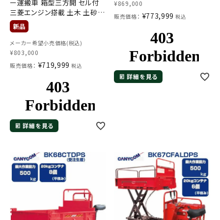
ー運搬車 箱型三方開 セル付
¥
869,000
三菱エンジン搭載 土木 土砂
¥
773,999
販売価格：
税込
石材 資材 運搬 不整地】
メーカー希望小売価格(税込)
¥
803,000
¥
719,999
販売価格：
税込
詳細を見る
詳細を見る