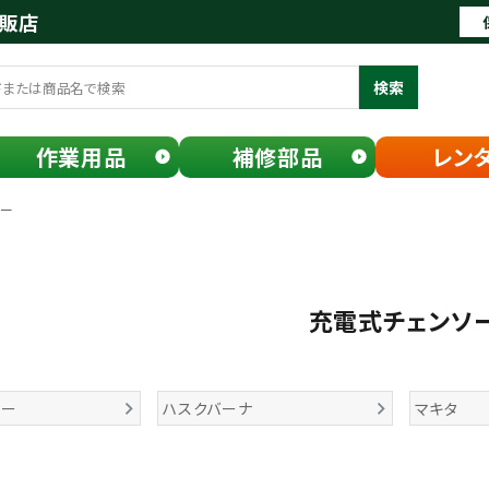
通販店
検索
作業用品
補修部品
レン
ソー
充電式チェンソ
コー
ハスクバーナ
マキタ