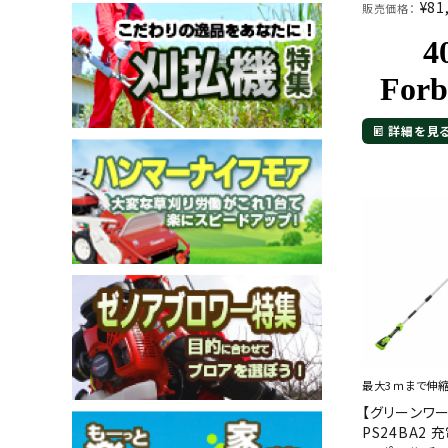
¥
81
販売価格：
メールでのお問い合わせ
詳細を見
info@agriz.net
FAXでのご注文
0739-72-4532
24時間受付
最大3ｍまで伸
【グリーンワ
PS24BA2