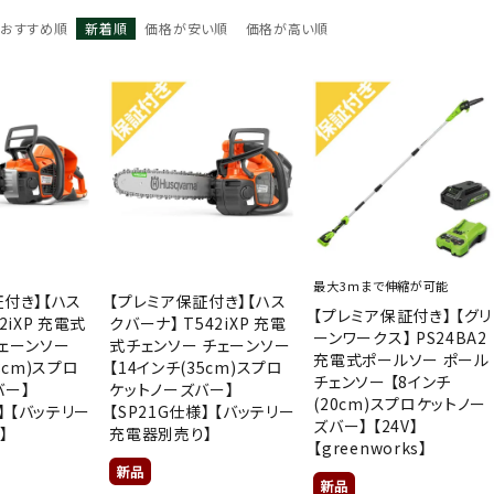
おすすめ順
新着順
価格が安い順
価格が高い順
最大3ｍまで伸縮が可能
証付き】【ハス
【プレミア保証付き】【ハス
【プレミア保証付き】 【グリ
2iXP 充電式
クバーナ】 T542iXP 充電
ーンワークス】 PS24BA2
チェーンソー
式チェンソー チェーンソー
充電式ポールソー ポール
8cm)スプロ
【14インチ(35cm)スプロ
チェンソー 【8インチ
バー】
ケットノーズバー】
(20cm)スプロケットノー
】 【バッテリー
【SP21G仕様】 【バッテリー
ズバー】 【24V】
】
充電器別売り】
【greenworks】