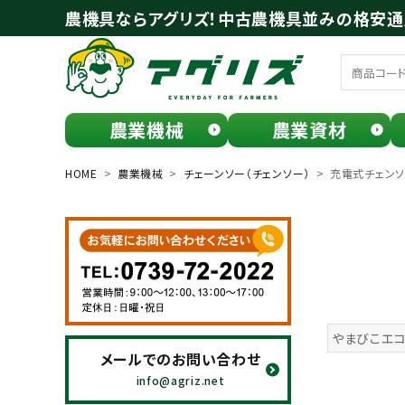
農機具ならアグリズ！中古農機具並みの格安
農業機械
農業資材
meeting_room
person
ログイン
会員登録
HOME
農業機械
チェーンソー（チェンソー）
充電式チェン
search
やまびこエ
メールでのお問い合わせ
お気に入り一覧
info@agriz.net