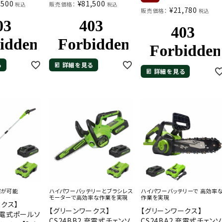
,500
¥
81,500
販売価格：
税込
税込
¥
21,780
販売価格：
税込
る
詳細を見る
詳細を見る
縮が可能
ハイパワーバッテリーとブラシレス
ハイパワーバッテリーで 高効率
モーターで高効率な作業を実現
作業を実現
ークス】
【グリーンワークス】
【グリーンワークス】
 充電式ポールソ
CS24BB2 充電式チェンソ
CS24BA2 充電式チェンソ