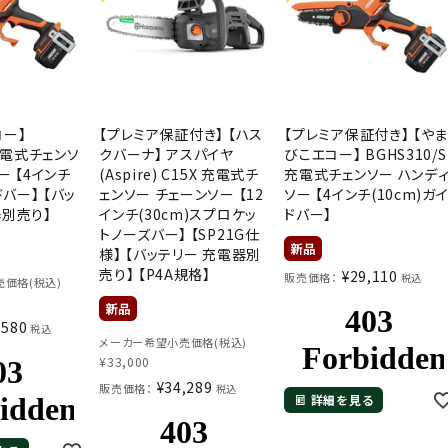
コー】
【プレミア保証付き】 【ハス
【プレミア保証付き】 【や
 充電式チェンソ
クバーナ】 アスパイヤ
びこエコー】 BGHS310/S
ー 【4インチ
(Aspire) C15X 充電式チ
充電式チェンソー ハンデ
ドバー】 【バッ
ェンソー チェーンソー 【12
ソー 【4インチ(10cm)ガ
器別売り】
インチ(30cm)スプロケッ
ドバー】
トノーズバー】 【SP21G仕
様】 【バッテリー 充電器別
売り】 【P4A規格】
¥
29,110
販売価格：
税込
価格(税込)
,580
税込
メーカー希望小売価格(税込)
¥
33,000
¥
34,289
販売価格：
税込
詳細を見る