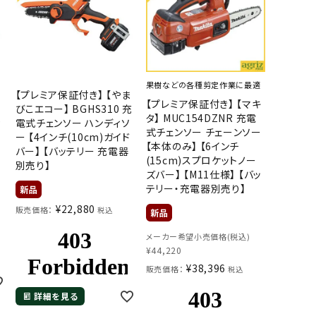
果樹などの各種剪定作業に最適
ま
【プレミア保証付き】 【やま
【プレミア保証付き】 【マキ
びこエコー】 BGHS310 充
タ】 MUC154DZNR 充電
ィ
電式チェンソー ハンディソ
式チェンソー チェーンソー
イ
ー 【4インチ(10cm)ガイド
【本体のみ】 【6インチ
バー】 【バッテリー 充電器
(15cm)スプロケットノー
別売り】
ズバー】 【M11仕様】 【バッ
テリー・充電器別売り】
¥
22,880
販売価格：
税込
メーカー希望小売価格(税込)
¥
44,220
¥
38,396
販売価格：
税込
詳細を見る