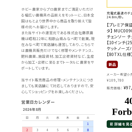
ホビー農家からプロ農家までご満足いただけ
充電式最速のチェ
る幅広い農機具の品揃えをモットーに、日本全
24.8m/秒。
国はもとより世界中から商品を取り揃えて皆
【プレミア保証
様の元へお届けします。
タ】 MUC00
また当サイトの運営元である株式会社藤原農
チェンソー 
機は昭和22年に和歌山県みなべ町で創業。現
【10インチ(2
在みなべ町で実店舗も運営しており、こちらで
ケットノーズ
は農機具販売だけでなく修理やメンテナンス、
【80TXL仕様
肥料農薬、施設資材、加工出荷資材など、生産
から加工・出荷に至るまでトータルに農家をサ
ポートしています。
メーカー希望小売
当サイト販売商品の修理・メンテナンスにつき
¥
109,780
ましても実店舗にて対応しておりますので、安
¥
97
販売価格：
心してショッピングをお楽しみください。
営業日カレンダー
2026年8月
日
月
火
水
木
金
土
1
詳細を見
2
3
4
5
6
7
8