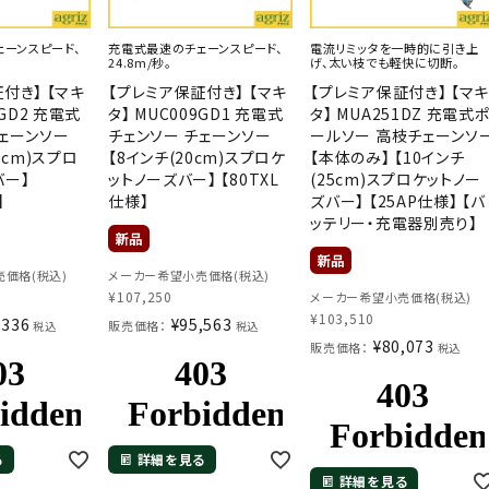
ーンスピード、
充電式最速のチェーンスピード、
電流リミッタを一時的に引き上
24.8m/秒。
げ、太い枝でも軽快に切断。
付き】 【マキ
【プレミア保証付き】 【マキ
【プレミア保証付き】 【マ
9GD2 充電式
タ】 MUC009GD1 充電式
タ】 MUA251DZ 充電式
チェーンソー
チェンソー チェーンソー
ールソー 高枝チェーンソ
5cm)スプロ
【8インチ(20cm)スプロケ
【本体のみ】 【10インチ
バー】
ットノーズバー】 【80TXL
(25cm)スプロケットノー
】
仕様】
ズバー】 【25AP仕様】 【バ
ッテリー・充電器別売り】
価格(税込)
メーカー希望小売価格(税込)
¥
107,250
メーカー希望小売価格(税込)
¥
103,510
,336
¥
95,563
販売価格：
税込
税込
¥
80,073
販売価格：
税込
る
詳細を見る
詳細を見る