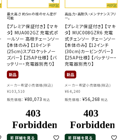
最大高さ 約5mの枝のせん定が
高出力・高耐久・メンテナンスフリ
可能
ー。
キ
【プレミア保証付き】 【マキ
【プレミア保証付き】 【マキ
ポ
タ】 MUA002GZ 充電式ポ
タ】 MUC008GZR6 充電
ー
ールソー 高枝チェーンソー
式チェンソー チェーンソー
【本体のみ】 【10インチ
【本体のみ】 【12インチ
(25cm)スプロケットノー
(30cm)カービングバー】
ズバー】 【25AP仕様】 【バ
【25AP仕様】 【バッテリー・
ッテリー・充電器別売り】
充電器別売り】
メーカー希望小売価格(税込)
メーカー希望小売価格(税込)
¥
103,510
¥
64,240
¥
80,073
¥
56,268
販売価格：
販売価格：
税込
税込
詳細を見る
詳細を見る