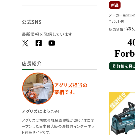
メーカー希望小売
公式SNS
¥
96,140
¥
65
販売価格：
最新情報を発信しています。
店長紹介
詳細を見
アグリズ担当の
栗栖です。
アグリズにようこそ！
アグリズは株式会社藤原農機が2007年にオ
ープンした日本最大級の農機具インターネッ
ト通販サイトです。