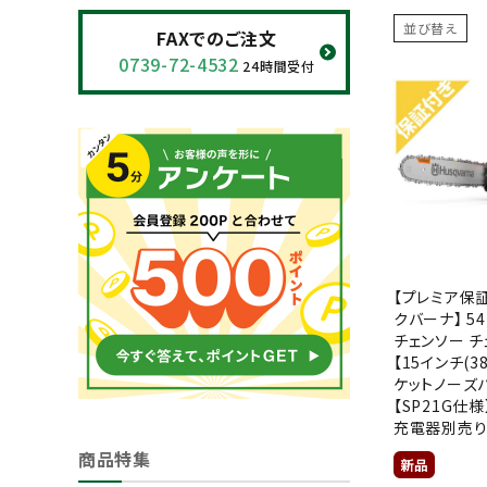
閲覧履歴一覧
並び替え
FAXでのご注文
0739-72-4532
24時間受付
農業機械
農業資材
作業用品
補修部品
【プレミア保
レンタル
クバーナ】 54
チェンソー 
ブログ
【15インチ(3
ケットノーズ
【SP21G仕様
利用ガイド
FAQ
充電器別売り
商品特集