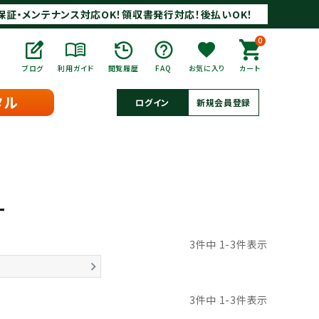
保証・メンテナンス対応OK！領収書発行対応！後払いOK！
0
ブログ
利用ガイド
閲覧履歴
FAQ
お気に入り
カート
タル
ログイン
新規会員登録
ー
3
件中
1
-
3
件表示
3
件中
1
-
3
件表示