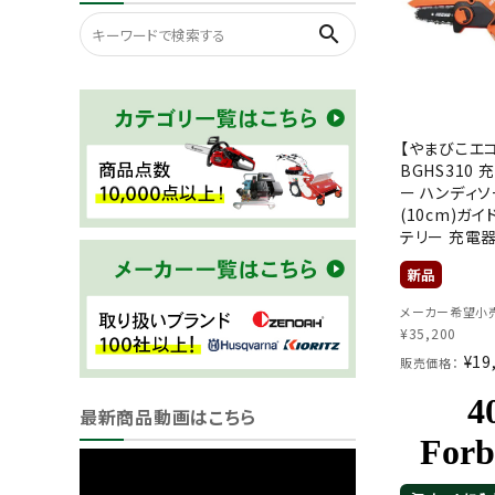
search
【やまびこエ
BGHS310
ー ハンディソ
(10cm)ガイ
テリー 充電
メーカー希望小売
¥
35,200
¥
19
販売価格：
最新商品動画はこちら