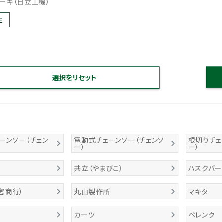
ーキ（日立工機）
E
ーンソー（チェン
電動式チェーンソー（チェンソ
根切りチェ
ー）
ー）
共立（やまびこ）
ハスクバ
宮商行）
丸山製作所
マキタ
カーツ
ペレンク