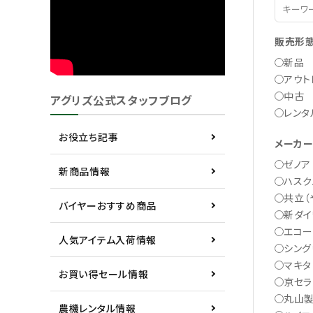
販売形
新品
アウト
中古
アグリズ公式スタッフブログ
レンタ
お役立ち記事
メーカ
ゼノア
新商品情報
ハスク
共立（
バイヤーおすすめ商品
新ダイ
エコー
人気アイテム入荷情報
シング
マキタ
お買い得セール情報
京セラ
丸山
農機レンタル情報