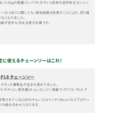
い2.3kgの軽量コンパクトボディと従来の定評あるエンジン
ーのつまりに関しても、吸気経路を見直すことにより、切り屑
少なくなりました。
始動が苦手な方は注意が必要です。
剪定に使えるチェーンソーはこれ！
RSP18 チェーンソー
子そろった優等生が生まれ変わりました。
クトボディに、排気量43.1ccエンジン搭載でパワフルでトルク
されている21BPXチェンと18インチ（45cm）のスプロケッ
プ）の組み合わせとなります。