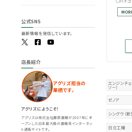
ハイコ
MOR
公式SNS
最新情報を発信しています。
店長紹介
アグリズ担当の
エンジンチェ
ソー）
栗栖です。
ゼノア
アグリズにようこそ！
シングウ（新
アグリズは株式会社藤原農機が2007年にオ
ープンした日本最大級の農機具インターネッ
日立工機
ト通販サイトです。