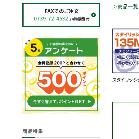
＞商品一覧
閲覧履歴一覧
FAXでのご注文
0739-72-4532
24時間受付
農業機械
農業資材
作業用品
補修部品
スタイリッシ
レンタル
ブログ
利用ガイド
FAQ
商品特集