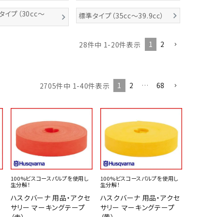
タイプ（30cc～
標準タイプ（35cc～39.9cc）
1
2
28
件中
1
-
20
件表示
1
2
…
68
2705
件中
1
-
40
件表示
100%ビスコースパルプを使用し
100%ビスコースパルプを使用し
ル
生分解！
生分解！
ハスクバーナ 用品・アクセ
ハスクバーナ 用品・アクセ
木
サリー マーキングテープ
サリー マーキングテープ