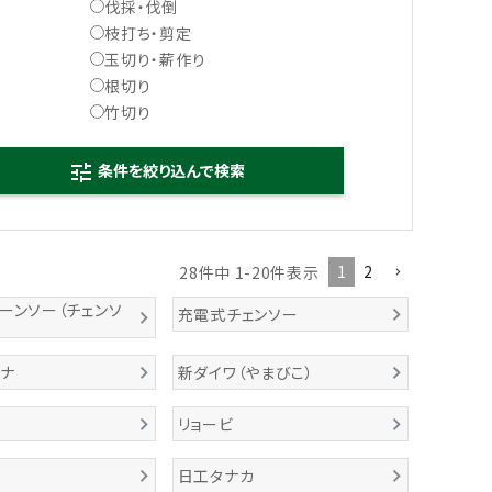
伐採・伐倒
枝打ち・剪定
玉切り・薪作り
根切り
竹切り
条件を絞り込んで検索
tune
1
2
28
件中
1
-
20
件表示
ーンソー（チェンソ
充電式チェンソー
ーナ
新ダイワ（やまびこ）
リョービ
日工タナカ