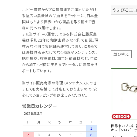
ホビー農家からプロ農家までご満足いただけ
やまびこエ
る幅広い農機具の品揃えをモットーに、日本全
国はもとより世界中から商品を取り揃えて皆
様の元へお届けします。
また当サイトの運営元である株式会社藤原農
機は昭和22年に和歌山県みなべ町で創業。現
在みなべ町で実店舗も運営しており、こちらで
は農機具販売だけでなく修理やメンテナンス、
並び替え
肥料農薬、施設資材、加工出荷資材など、生産
から加工・出荷に至るまでトータルに農家をサ
ポートしています。
当サイト販売商品の修理・メンテナンスにつき
ましても実店舗にて対応しておりますので、安
心してショッピングをお楽しみください。
営業日カレンダー
2026年8月
日
月
火
水
木
金
土
世界中のプロに
1
オレゴンロガーテ
2
3
4
5
6
7
8