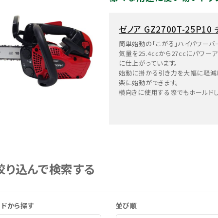
ゼノア GZ2700T-25P1
簡単始動の「こがる」ハイパワーバ
気量を25.4ccから27ccにパ
に仕上がっています。
始動に掛かる引き力を大幅に軽減
楽に始動ができます。
横向きに使用する際でもホールドし
た小木の伐採まで、様々な用途に使
絞り込んで検索する
ードから探す
並び順