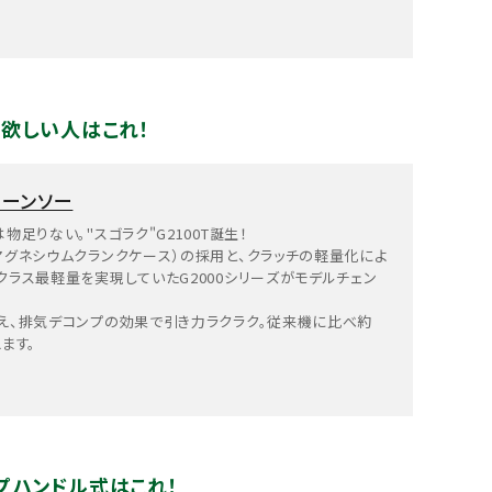
欲しい人はこれ！
チェーンソー
足りない。"スゴラク"G2100T誕生！
マグネシウムクランクケース）の採用と、クラッチの軽量化によ
クラス最軽量を実現していたG2000シリーズがモデルチェン
え、排気デコンプの効果で引き力ラクラク。従来機に比べ約
ます。
プハンドル式はこれ！