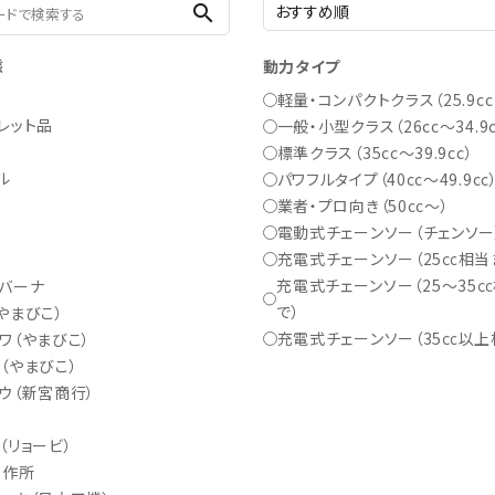
search
態
動力タイプ
軽量・コンパクトクラス（25.9c
レット品
一般・小型クラス（26cc～34.9c
標準クラス（35cc～39.9cc）
ル
パワフルタイプ（40cc～49.9cc
業者・プロ向き（50cc～）
ー
電動式チェーンソー（チェンソー
充電式チェーンソー（25㏄相当
充電式チェーンソー（25～35
バーナ
で）
やまびこ）
充電式チェーンソー（35㏄以上
ワ（やまびこ）
（やまびこ）
ウ（新宮商行）
（リョービ）
製作所