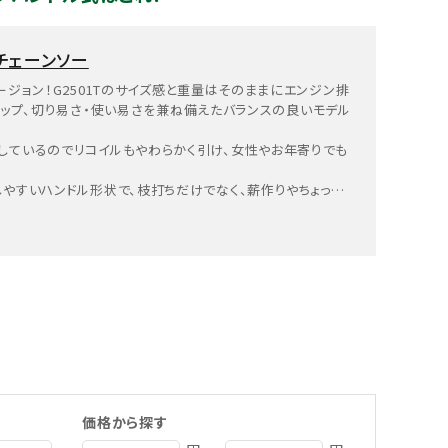
0 チェーンソー
ージョン！G2501Tのサイズ感と重量はそのままにエンジン排
ワーアップ、切り易さ・使い易さを兼ね備えたバランスの良いモデル
しているのでリコイルもやわらかく引け、女性やお年寄りでも
やすいハンドル形状で、枝打ちだけでなく、薪作りやちょっとし
い易い1台です。
価格から探す