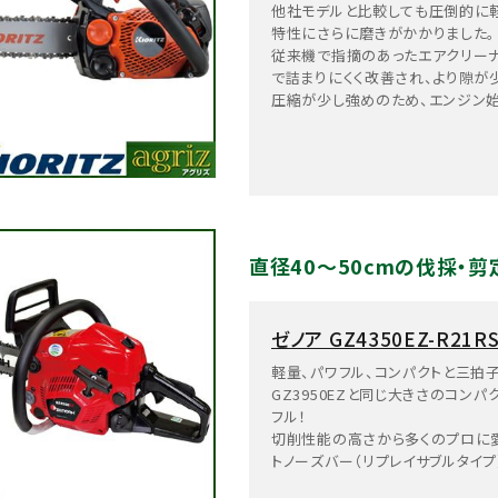
他社モデルと比較しても圧倒的に軽
特性にさらに磨きがかかりました。
従来機で指摘のあったエアクリーナ
で詰まりにくく改善され、より隙が
圧縮が少し強めのため、エンジン
直径40～50cmの伐採・
ゼノア GZ4350EZ-R21
軽量、パワフル、コンパクトと三拍
GZ3950EZと同じ大きさのコンパ
フル！
切削性能の高さから多くのプロに愛用
トノーズバー（リプレイサブルタイ