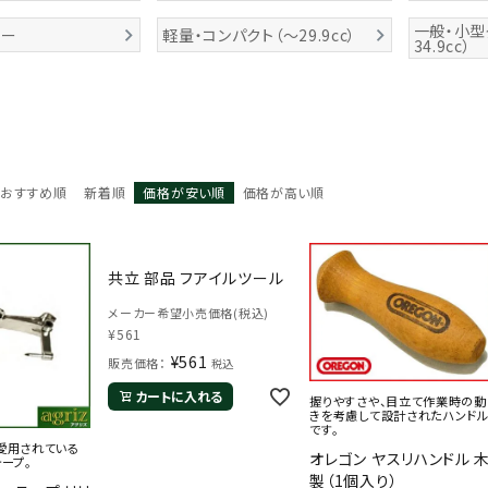
一般・小型
コー
軽量・コンパクト（～29.9cc）
34.9cc）
おすすめ順
新着順
価格が安い順
価格が高い順
共立 部品 フアイルツール
メーカー希望小売価格(税込)
¥
561
¥
561
販売価格：
税込
カートに入れる
握りやすさや、目立て作業時の動
きを考慮して設計されたハンド
です。
愛用されている
オレゴン ヤスリハンドル 
ープ。
製（1個入り）