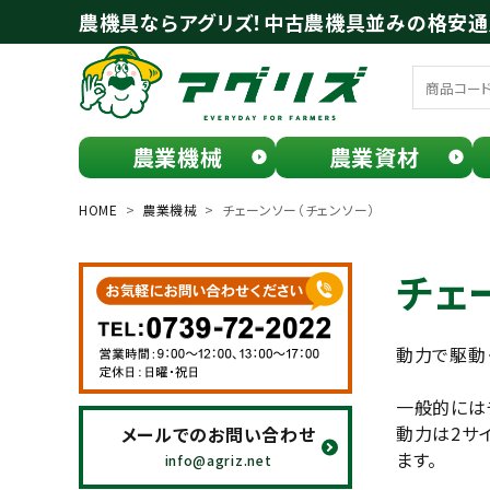
農機具ならアグリズ！中古農機具並みの格安
農業機械
農業資材
meeting_room
person
ログイン
会員登録
HOME
農業機械
チェーンソー（チェンソー）
search
チェ
動力で駆動
一般的には
動力は2サ
メールでのお問い合わせ
ます。
お気に入り一覧
info@agriz.net