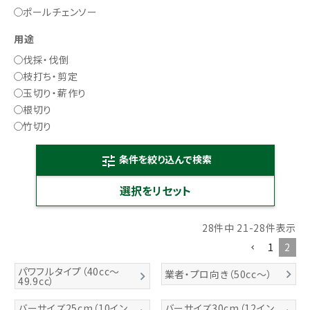
ポールチェンソー
用途
伐採・伐倒
枝打ち・剪定
玉切り・薪作り
根切り
竹切り
条件を絞り込んで検索
tune
28
件中
21
-
28
件表示
1
2
パワフルタイプ（40cc～
業者・プロ向き（50cc～）
49.9cc）
バーサイズ25cm（10イン
バーサイズ30cm（12イン