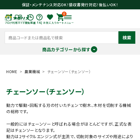
保証・メンテナンス対応OK！領収書発行対応！後払いOK！
0
ブログ
利用ガイド
閲覧履歴
FAQ
お気に入り
カート
メニュー
検索
商品カテゴリーから探す
meeting_room
person
ログイン
会員登録
HOME
農業機械
チェーンソー（チェンソー）
チェーンソー（チェンソー）
search
動力で駆動・回転する刃の付いたチェンで樹木、木材を切削する機械
の総称です。
一般的にはチェーンソーと呼ばれる場合がほとんどですが、正式な表
記はチェンソーとなります。
動力は2サイクルエンジン式が主流で、切削対象のサイズや用途により