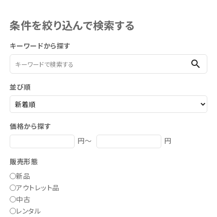
木の伐採まで、様々な用途に使い易い1台です。
条件を絞り込んで検索する
キーワードから探す
search
並び順
価格から探す
円～
円
販売形態
新品
アウトレット品
中古
レンタル