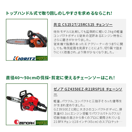
トップハンドル式で取り回しのしやすさを求めるならこれ！
共立 CS252T/25RCS25 チェンソー
他社モデルと比較しても圧倒的に軽い2.3kgの軽量
コンパクトボディと従来の定評あるエンジン特性に
さらに磨きがかかりました。
従来機で指摘のあったエアクリーナーのつまりに関
しても、吸気経路を見直すことにより、切り屑で詰ま
りにくく改善され、より隙が少なくなりました。
メールでのお問い合わせ
圧縮が少し強めのため、エンジン始動が苦手な方
は注意が必要です。
info@agriz.net
直径40～50cmの伐採・剪定に使えるチェーンソーはこれ！
FAXでのご注文
0739-72-4532
24時間受付
ゼノア GZ4350EZ-R21RSP18 チェーンソ
ー
軽量、パワフル、コンパクトと三拍子そろった優等生
が生まれ変わりました。
GZ3950EZと同じ大きさのコンパクトボディに、排
気量43.1ccエンジン搭載でパワフルでトルクフル！
切削性能の高さから多くのプロに愛用されている
21BPXチェンと18インチ（45cm）のスプロケットノ
ーズバー（リプレイサブルタイプ）の組み合わせとな
ります。