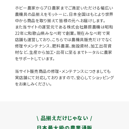
ホビー農家からプロ農家までご満足いただける幅広い
農機具の品揃えをモットーに、日本全国はもとより世界
中から商品を取り揃えて皆様の元へお届けします。
また当サイトの運営元である株式会社藤原農機は昭和
22年に和歌山県みなべ町で創業。現在みなべ町で実
店舗も運営しており、こちらでは農機具販売だけでなく
修理やメンテナンス、肥料農薬、施設資材、加工出荷資
材など、生産から加工・出荷に至るまでトータルに農家
をサポートしています。
当サイト販売商品の修理・メンテナンスにつきましても
実店舗にて対応しておりますので、安心してショッピング
をお楽しみください。
\ 品揃えだけじゃない /
日本最大級の農業通販