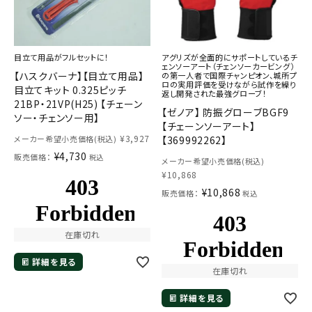
目立て用品がフルセットに！
アグリズが全面的にサポートしているチ
ェンソーアート（チェンソーカービング）
【ハスクバーナ】【目立て用品】
の第一人者で国際チャンピオン、城所プ
ロの実用評価を受けながら試作を繰り
目立てキット 0.325ピッチ
返し開発された最強グローブ！
21BP・21VP(H25) 【チェーン
【ゼノア】 防振グローブBGF9
ソー・チェンソー用】
【チェーンソーアート】
¥
3,927
メーカー希望小売価格(税込)
【369992262】
¥
4,730
販売価格：
税込
メーカー希望小売価格(税込)
¥
10,868
¥
10,868
販売価格：
税込
在庫切れ
詳細を見る
在庫切れ
詳細を見る