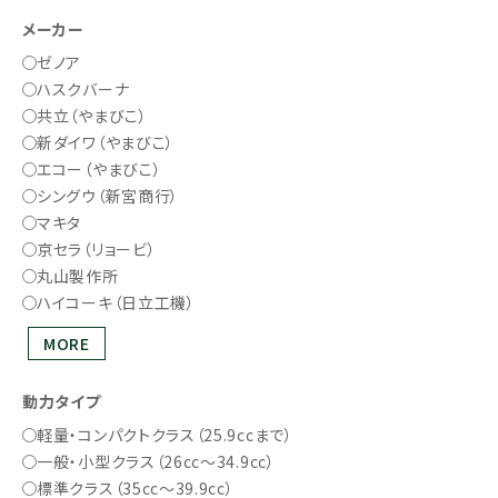
メーカー
ゼノア
ハスクバーナ
共立（やまびこ）
新ダイワ（やまびこ）
エコー（やまびこ）
シングウ（新宮商行）
マキタ
京セラ（リョービ）
丸山製作所
ハイコーキ（日立工機）
MORE
動力タイプ
軽量・コンパクトクラス（25.9ccまで）
一般・小型クラス（26cc～34.9cc）
標準クラス（35cc～39.9cc）