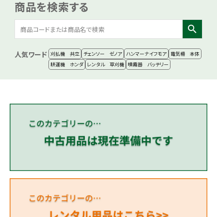
商品を検索する
search
人気ワード
刈払機 共立
チェンソー ゼノア
ハンマーナイフモア
電気柵 本体
耕運機 ホンダ
レンタル 草刈機
噴霧器 バッテリー