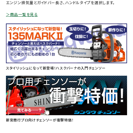
エンジン排気量とガイドバー長さ、ハンドルタイプを選択します。
お気に入り一覧
＞商品一覧を見る
閲覧履歴一覧
農業機械
農業資材
スタイリッシュになって新登場！ハスクバーナの入門チェンソー
作業用品
補修部品
レンタル
ブログ
新宮商行プロ向けチェンソーが衝撃特価！
利用ガイド
FAQ