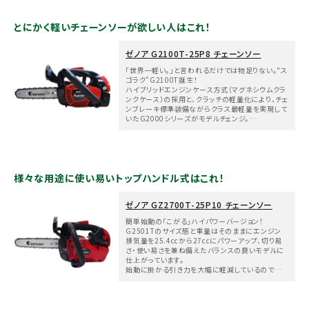
とにかく軽いチェーンソーが欲しい人はこれ！
ゼノア G2100T-25P8 チェーンソー
「世界一軽い。」と言われるだけでは物足りない。"ス
ゴラク"G2100T誕生！
ハイブリッドエンジンケース方式（マグネシウムクラ
ンクケース）の採用と、クラッチの軽量化により、チェ
ンブレーキ標準装備ながらクラス最軽量を実現して
いたG2000シリーズがモデルチェンジ。
eスタートと自動進角マグネトに加え、排気デコンプ
の効果で引き力ラクラク。従来機に比べ約2/3の引
き力でエンジン始動が行えます。
様々な用途に使い易いトップハンドル式はこれ！
ゼノア GZ2700T-25P10 チェーンソー
簡単始動の「こがる」ハイパワーバージョン！
G2501Tのサイズ感と重量はそのままにエンジン
排気量を25.4ccから27ccにパワーアップ、切り易
さ・使い易さを兼ね備えたバランスの良いモデルに
仕上がっています。
始動に掛かる引き力を大幅に軽減しているのでリコ
イルもやわらかく引け、女性やお年寄りでも楽に始
動ができます。
横向きに使用する際でもホールドしやすいハンドル
形状で、枝打ちだけでなく、薪作りやちょっとした小