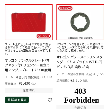
プレート上に正しい目立て角度が表示
ドライブリンクを支えるリムの溝がチェ
されており、この角度に合わせてヤスリ
ーンをスムーズに走らせ、その磨耗と応
がけすることで正確な目立てが行えま
力を大幅に軽減します。
す。
オレゴン パワーメイトリム スタ
オレゴン アングルプレート（マ
ンダード7 スプライン（STD-7）
グネット付） チェンソー目立て
ピッチ：3/8 歯数：8歯
用アングルプレート25/30度用
¥
1,155
メーカー希望小売価格(税込)
¥
1,430
メーカー希望小売価格(税込)
¥
1,155
販売価格：
税込
¥
1,430
販売価格：
税込
在庫切れ
詳細を見る
在庫切れ