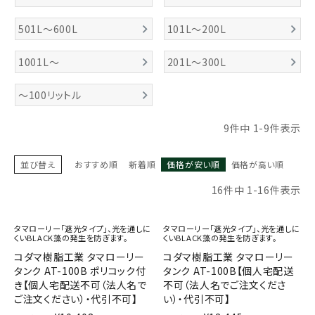
お気に入り一覧
501L～600L
101L～200L
閲覧履歴一覧
1001L～
201L～300L
農業機械
～100リットル
農業資材
9
件中
1
-
9
件表示
作業用品
並び替え
おすすめ順
新着順
価格が安い順
価格が高い順
16
件中
1
-
16
件表示
補修部品
タマローリー「遮光タイプ」、光を通しに
タマローリー「遮光タイプ」、光を通しに
レンタル
くいBLACK藻の発生を防ぎます。
くいBLACK藻の発生を防ぎます。
コダマ樹脂工業 タマローリー
コダマ樹脂工業 タマローリー
タンク AT-100B ポリコック付
タンク AT-100B【個人宅配送
ブログ
き【個人宅配送不可（法人名で
不可（法人名でご注文くださ
ご注文ください）・代引不可】
い）・代引不可】
利用ガイド
FAQ