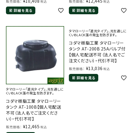
¥
10,408
¥
12,445
販売価格：
販売価格：
税込
税込
詳細を見る
詳細を見る
タマローリー「遮光タイプ」、光を通しに
くいBLACK藻の発生を防ぎます。
コダマ樹脂工業 タマローリー
タンク AT-200B 25Aバルブ付
メールでのお問い合わせ
【個人宅配送不可（法人名でご
注文ください）・代引不可】
info@agriz.net
¥
13,036
販売価格：
税込
詳細を見る
FAXでのご注文
0739-72-4532
24時間受付
タマローリー「遮光タイプ」、光を通しに
くいBLACK藻の発生を防ぎます。
コダマ樹脂工業 タマローリー
タンク AT-100B【個人宅配送
不可（法人名でご注文くださ
い）・代引不可】
¥
12,465
販売価格：
税込