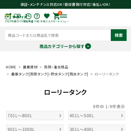
保証・メンテナンス対応OK！領収書発行対応！後払いOK！
0
ブログ
利用ガイド
閲覧履歴
FAQ
お気に入り
カート
メニュー
検索
商品カテゴリーから探す
meeting_room
person
ログイン
会員登録
HOME
農業資材
防除・潅水用品
農薬タンク[防除タンク]・貯水タンク[雨水タンク]
ローリータンク
search
ローリータンク
9
件中
1
-
9
件表示
701L～800L
401L～500L
901L～1000L
301L～400L