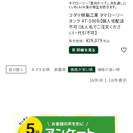
タマローリー「遮光タイプ」、光を通しに
くいBLACK藻の発生を防ぎます。
コダマ樹脂工業 タマローリー
タンク AT-500B【個人宅配送
不可（法人名でご注文くださ
い）・代引不可】
¥
29,079
販売価格：
税込
詳細を見る
並び替え
おすすめ順
新着順
価格が安い順
価格が高い順
16
件中
1
-
16
件表示