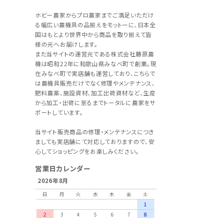
ホビー農家からプロ農家までご満足いただけ
る幅広い農機具の品揃えをモットーに、日本全
国はもとより世界中から商品を取り揃えて皆
様の元へお届けします。
また当サイトの運営元である株式会社藤原農
機は昭和22年に和歌山県みなべ町で創業。現
在みなべ町で実店舗も運営しており、こちらで
は農機具販売だけでなく修理やメンテナンス、
肥料農薬、施設資材、加工出荷資材など、生産
から加工・出荷に至るまでトータルに農家をサ
ポートしています。
当サイト販売商品の修理・メンテナンスにつき
ましても実店舗にて対応しておりますので、安
心してショッピングをお楽しみください。
営業日カレンダー
2026年8月
日
月
火
水
木
金
土
1
2
3
4
5
6
7
8