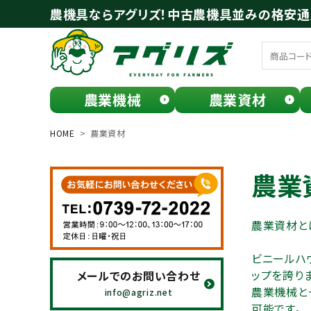
農機具ならアグリズ！中古農機具並みの格安
農業機械
農業資材
meeting_room
person
ログイン
会員登録
HOME
農業資材
search
農業
農業資材と
ビニールハ
ップを誇りま
メールでのお問い合わせ
農業機械と
お気に入り一覧
info@agriz.net
可能です。