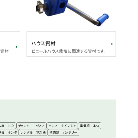
ハウス資材
機資材
ビニールハウス栽培に関連する資材です。
払機 共立
チェンソー ゼノア
ハンマーナイフモア
電気柵 本体
運機 ホンダ
レンタル 草刈機
噴霧器 バッテリー