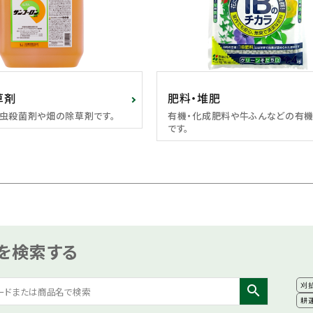
草剤
肥料・堆肥
虫殺菌剤や畑の除草剤です。
有機・化成肥料や牛ふんなどの有
です。
を検索する
刈
search
耕