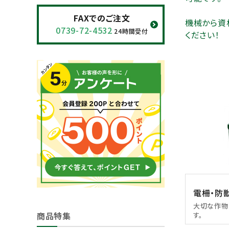
閲覧履歴一覧
FAXでのご注文
機械から資
0739-72-4532
24時間受付
ください！
農業機械
農業資材
作業用品
補修部品
レンタル
ブログ
電柵・防
利用ガイド
FAQ
大切な作物
商品特集
す。