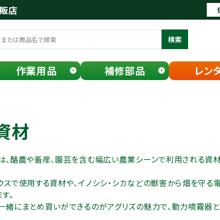
通販店
検索
作業用品
補修部品
レン
資材
は、酪農や畜産、園芸を含む幅広い農業シーンで利用される資材
ウスで使用する資材や、イノシシ・シカなどの獣害から畑を守る
す。
一緒にまとめ買いができるのがアグリズの魅力で、動力噴霧器と