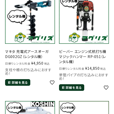
マキタ 充電式アースオーガ
ビーバー エンジン式杭打ち機
DG002GZ（レンタル機）
マジックハンマー RP-051（レ
ンタル機）
¥
4,950
日帰りレンタル料金
税込
¥
14,850
日帰りレンタル料金
税込
支柱や柵の打ち込みにおすす
め！
単管パイプの打ち込みにおすす
め！
詳細を見る
詳細を見る