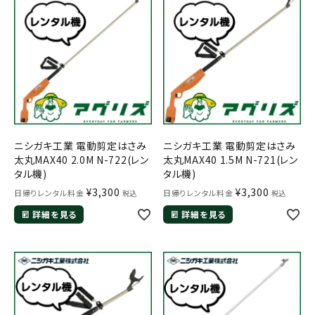
お気に入り一覧
閲覧履歴一覧
農業機械
農業資材
ニシガキ工業 電動剪定はさみ
ニシガキ工業 電動剪定はさみ
太丸MAX40 2.0M N-722(レン
太丸MAX40 1.5M N-721(レン
作業用品
タル機)
タル機)
¥
3,300
¥
3,300
日帰りレンタル料金
日帰りレンタル料金
税込
税込
補修部品
詳細を見る
詳細を見る
レンタル
ブログ
利用ガイド
FAQ