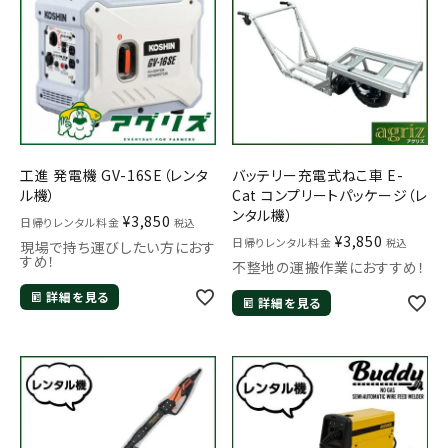
工進 発電機 GV-16SE（レンタ
バッテリー充電式ねこ車 E-
ル機）
Cat コンプリートパッケージ（レ
ンタル機）
¥
3,850
日帰りレンタル料金
税込
¥
3,850
日帰りレンタル料金
税込
現場で持ち運びしたい方におす
すめ！
不整地の運搬作業におすすめ！
詳細を見る
詳細を見る