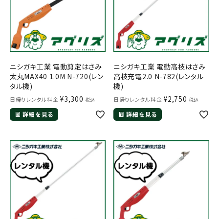
ニシガキ工業 電動剪定はさみ
ニシガキ工業 電動高枝はさみ
太丸MAX40 1.0M N-720(レン
高枝充電2.0 N-782(レンタル
タル機)
機)
メールでのお問い合わせ
¥
3,300
¥
2,750
日帰りレンタル料金
日帰りレンタル料金
税込
税込
info@agriz.net
詳細を見る
詳細を見る
FAXでのご注文
0739-72-4532
24時間受付