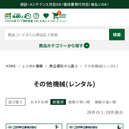
保証・メンテナンス対応OK！領収書発行対応！後払いOK！
0
ブログ
利用ガイド
閲覧履歴
FAQ
お気に入り
カート
メニュー
検索
商品カテゴリーから探す
meeting_room
person
ログイン
会員登録
HOME
レンタル農機
商品種別から選ぶ
その他機械(レンタル)
その他機械(レンタル)
search
並び替え
おすすめ順
新着順
価格が安い順
価格が高い順
28
件中
1
-
28
件表示