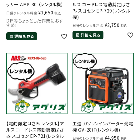
ッサー AMP-30 （レンタル機）
ルス コードレス電動剪定ばさ
み スゴセン EP-720(レンタル
¥
1,650
日帰りレンタル料金
税込
機)
DIY等ちょっとした作業におす
すめ！
¥
2,750
日帰りレンタル料金
税込
詳細を見る
詳細を見る
【電動剪定はさみ レンタル】ア
工進 ガソリンインバーター発電
ルス コードレス電動剪定ばさ
機 GV-28iF(レンタル機)
み スゴセン EP-721(レンタル
¥
4,950
日帰りレンタル料金
税込