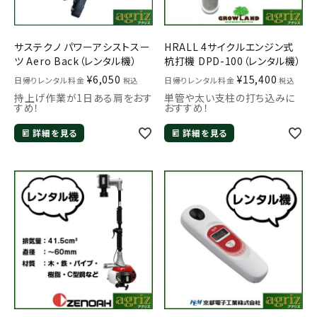
サステクノ パワーアシストスー
HRALL 4サイクルエンジン式
ツ Aero Back（レンタル機）
杭打機 DPD-100（レンタル機）
¥
6,050
¥
15,400
日帰りレンタル料金
日帰りレンタル料金
税込
税込
持上げ作業が1日ある肩をおす
単管や太い支柱の打ち込みに
すめ！
おすすめ！
詳細を見る
詳細を見る