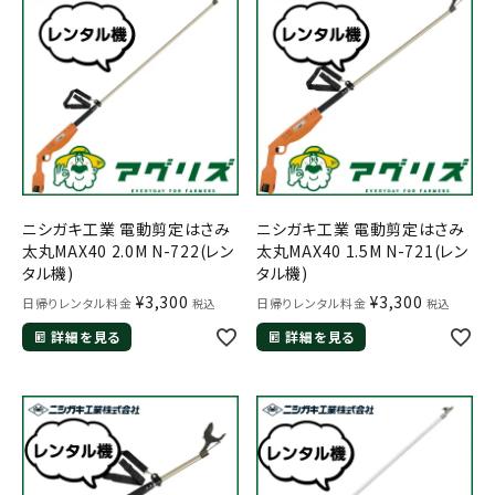
お気に入り一覧
閲覧履歴一覧
農業機械
農業資材
ニシガキ工業 電動剪定はさみ
ニシガキ工業 電動剪定はさみ
太丸MAX40 2.0M N-722(レン
太丸MAX40 1.5M N-721(レン
作業用品
タル機)
タル機)
¥
3,300
¥
3,300
日帰りレンタル料金
日帰りレンタル料金
税込
税込
補修部品
詳細を見る
詳細を見る
レンタル
ブログ
利用ガイド
FAQ