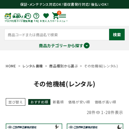
保証・メンテナンス対応OK！領収書発行対応！後払いOK！
0
ブログ
利用ガイド
閲覧履歴
FAQ
お気に入り
カート
メニュー
検索
商品カテゴリーから探す
meeting_room
person
ログイン
会員登録
HOME
レンタル農機
商品種別から選ぶ
その他機械(レンタル)
その他機械(レンタル)
search
並び替え
おすすめ順
新着順
価格が安い順
価格が高い順
28
件中
1
-
28
件表示