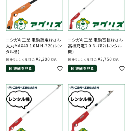
ニシガキ工業 電動剪定はさみ
ニシガキ工業 電動高枝はさみ
太丸MAX40 1.0M N-720(レン
高枝充電2.0 N-782(レンタル
タル機)
機)
メールでのお問い合わせ
¥
3,300
¥
2,750
日帰りレンタル料金
日帰りレンタル料金
税込
税込
info@agriz.net
詳細を見る
詳細を見る
FAXでのご注文
0739-72-4532
24時間受付