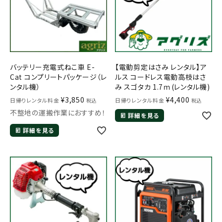
バッテリー充電式ねこ車 E-
【電動剪定はさみ レンタル】ア
Cat コンプリートパッケージ（レ
ルス コードレス電動高枝はさ
ンタル機）
み スゴタカ 1.7ｍ(レンタル機)
¥
3,850
¥
4,400
日帰りレンタル料金
日帰りレンタル料金
税込
税込
不整地の運搬作業におすすめ！
詳細を見る
詳細を見る