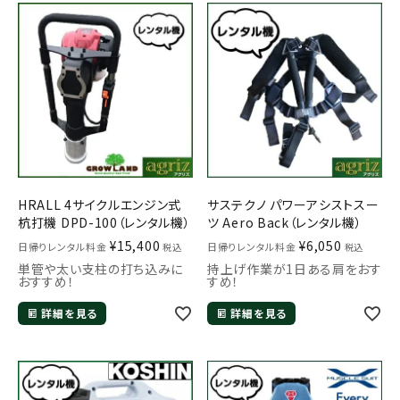
HRALL 4サイクルエンジン式
サステクノ パワーアシストスー
杭打機 DPD-100（レンタル機）
ツ Aero Back（レンタル機）
¥
15,400
¥
6,050
日帰りレンタル料金
日帰りレンタル料金
税込
税込
単管や太い支柱の打ち込みに
持上げ作業が1日ある肩をおす
おすすめ！
すめ！
詳細を見る
詳細を見る