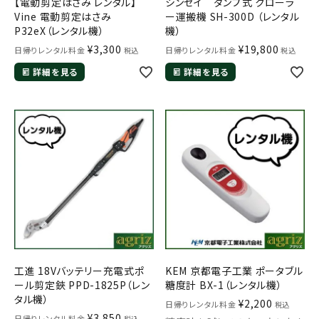
【電動剪定はさみ レンタル】
シンセイ ダンプ式 クローラ
Vine 電動剪定はさみ
ー運搬機 SH-300D （レンタル
P32eX（レンタル機）
機）
¥
3,300
¥
19,800
日帰りレンタル料金
日帰りレンタル料金
税込
税込
詳細を見る
詳細を見る
工進 18Vバッテリー充電式ポ
KEM 京都電子工業 ポータブル
ール剪定鋏 PPD-1825P（レン
糖度計 BX-1（レンタル機）
タル機）
¥
2,200
日帰りレンタル料金
税込
¥
3,850
日帰りレンタル料金
税込