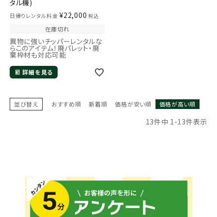
タル機)
¥
22,000
日帰りレンタル料金
税込
在庫切れ
異物に強いチッパーレンタルな
らこのアイテム！廃パレット・廃
棄枠材も対応可能
詳細を見る
並び替え
おすすめ順
新着順
価格が安い順
価格が高い順
13
件中
1
-
13
件表示