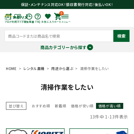
保証・メンテナンス対応OK！領収書発行対応！後払いOK！
0
ブログ
利用ガイド
閲覧履歴
FAQ
お気に入り
カート
メニュー
検索
商品カテゴリーから探す
meeting_room
person
ログイン
会員登録
HOME
レンタル農機
用途から選ぶ
清掃作業をしたい
清掃作業をしたい
search
並び替え
おすすめ順
新着順
価格が安い順
価格が高い順
13
件中
1
-
13
件表示