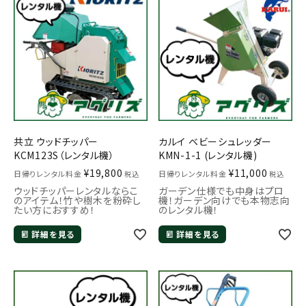
お気に入り一覧
閲覧履歴一覧
農業機械
農業資材
共立 ウッドチッパー
カルイ ベビーシュレッダー
KCM123S（レンタル機）
KMN-1-1 (レンタル機)
作業用品
¥
19,800
¥
11,000
日帰りレンタル料金
日帰りレンタル料金
税込
税込
ウッドチッパーレンタルならこ
ガーデン仕様でも中身はプロ
補修部品
のアイテム！竹や樹木を粉砕し
機！ガーデン向けでも本物志向
たい方におすすめ！
のレンタル機！
レンタル
詳細を見る
詳細を見る
ブログ
利用ガイド
FAQ