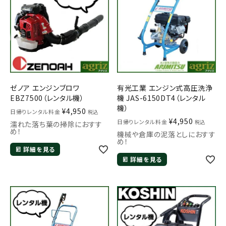
ゼノア エンジンブロワ
有光工業 エンジン式高圧洗浄
メールでのお問い合わせ
EBZ7500（レンタル機）
機 JAS-6150DT4（レンタル
info@agriz.net
機）
¥
4,950
日帰りレンタル料金
税込
¥
4,950
日帰りレンタル料金
税込
濡れた落ち葉の掃除におすす
め！
機械や倉庫の泥落としにおすす
FAXでのご注文
め！
0739-72-4532
詳細を見る
24時間受付
詳細を見る