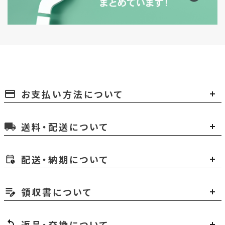
お支払い方法について
payment
送料・配送について
local_shipping
配送・納期について
領収書について
返品・交換について