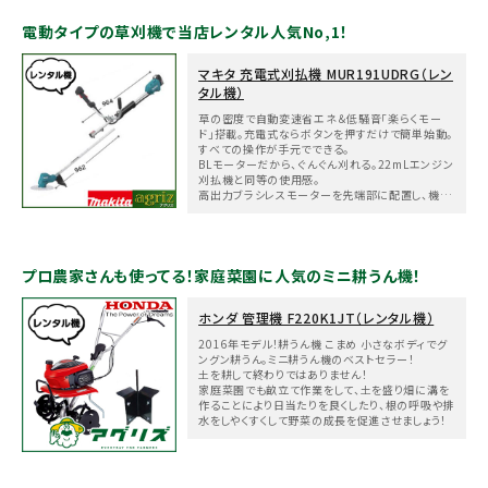
電動タイプの草刈機で当店レンタル人気No,1！
マキタ 充電式刈払機 MUR191UDRG（レン
タル機）
草の密度で自動変速省エネ＆低騒音「楽らくモー
ド」搭載。充電式ならボタンを押すだけで簡単始動。
すべての操作が手元でできる。
BLモーターだから、ぐんぐん刈れる。22mLエンジン
刈払機と同等の使用感。
高出力ブラシレスモーターを先端部に配置し、機械
的ロスを減らし効率化を実現。高速回転＋高トルク
でスピーディかつ粘り強く刈り込みます。
プロ農家さんも使ってる！家庭菜園に人気のミニ耕うん機！
ホンダ 管理機 F220K1JT（レンタル機）
2016年モデル！耕うん機 こまめ 小さなボディでグ
ングン耕うん。ミニ耕うん機のベストセラー！
土を耕して終わりではありません！
家庭菜園でも畝立て作業をして、土を盛り畑に溝を
作ることにより日当たりを良くしたり、根の呼吸や排
水をしやくすくして野菜の成長を促進させましょう！