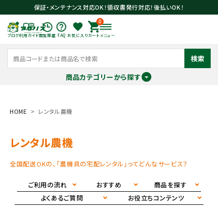
保証・メンテナンス対応OK！領収書発行対応！後払いOK！
0
ブログ
利用ガイド
閲覧履歴
FAQ
お気に入り
カート
メニュー
検索
商品カテゴリーから探す
meeting_room
person
ログイン
会員登録
HOME
レンタル農機
レンタル農機
search
全国配送OKの、「農機具の宅配レンタル」ってどんなサービス？
ご利用の流れ
おすすめ
商品を探す
よくあるご質問
お役立ちコンテンツ