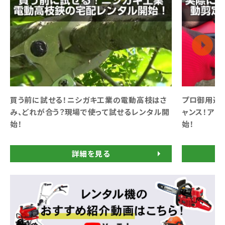
買う前に試せる！ニシガキ工業の電動高枝はさ
プロ御用達
み、どれが合う？現場で使って試せるレンタル開
ャンス！アル
始！
始！
詳細を見る