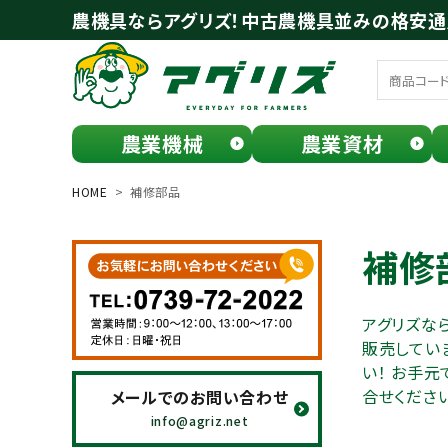
農機具ならアグリズ！中古農機具並みの格安
農業機械
農業資材
meeting_room
person
ログイン
会員登録
HOME
補修部品
search
補修
アグリズな
販売してい
い！ お手
合せください
メールでのお問い合わせ
お気に入り一覧
info@agriz.net