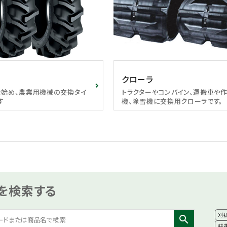
クローラ
を始め、農業用機械の交換タイ
トラクターやコンバイン、運搬車や
す
機、除雪機に交換用クローラです。
を検索する
刈
search
耕