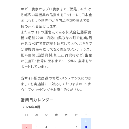
ホビー農家からプロ農家までご満足いただけ
る幅広い農機具の品揃えをモットーに、日本全
国はもとより世界中から商品を取り揃えて皆
様の元へお届けします。
また当サイトの運営元である株式会社藤原農
機は昭和22年に和歌山県みなべ町で創業。現
在みなべ町で実店舗も運営しており、こちらで
は農機具販売だけでなく修理やメンテナンス、
肥料農薬、施設資材、加工出荷資材など、生産
から加工・出荷に至るまでトータルに農家をサ
ポートしています。
当サイト販売商品の修理・メンテナンスにつき
ましても実店舗にて対応しておりますので、安
心してショッピングをお楽しみください。
営業日カレンダー
2026年8月
日
月
火
水
木
金
土
1
2
3
4
5
6
7
8