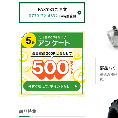
閲覧履歴一覧
FAXでのご注文
0739-72-4532
24時間受付
農業機械
農業資材
作業用品
補修部品
部品・パ
レンタル
機械の補修
す。
ブログ
利用ガイド
FAQ
商品特集