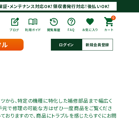
保証・メンテナンス対応OK！領収書発行対応！後払いOK！
0
ブログ
利用ガイド
閲覧履歴
FAQ
お気に入り
カート
タル
ログイン
新規会員登録
ーツから、特定の機種に特化した補修部品まで幅広く
お手元で修理の可能な方はぜひ一度商品をご覧くださ
ておりますので、商品にトラブルを感じたらすぐにお問