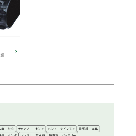
作業
払機 共立
チェンソー ゼノア
ハンマーナイフモア
電気柵 本体
運機 ホンダ
レンタル 草刈機
噴霧器 バッテリー