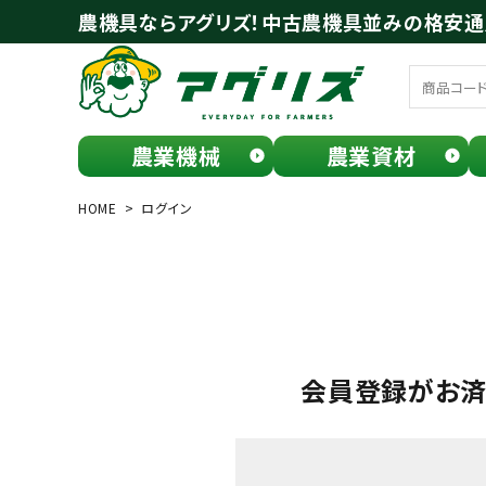
農機具ならアグリズ！中古農機具並みの格安
農業機械
農業資材
meeting_room
person
ログイン
会員登録
HOME
ログイン
search
会員登録がお
お気に入り一覧