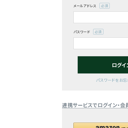
メールアドレス
閲覧履歴一覧
(必
須)
農業機械
パスワード
農業資材
(必
須)
作業用品
ログイ
補修部品
レンタル
パスワードをお忘
ブログ
連携サービスでログイン・会
利用ガイド
FAQ