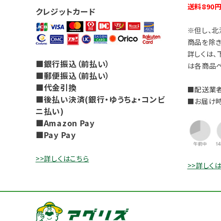
送料890
クレジットカード
※但し、北
商品を除き
詳しくは、
■銀行振込（前払い）
は各商品ペ
■郵便振込（前払い）
■代金引換
■配送業者
■後払い決済(銀行・ゆうちょ・コンビ
■お届け
ニ払い)
■Amazon Pay
■Pay Pay
>>詳しくはこちら
>>詳しく