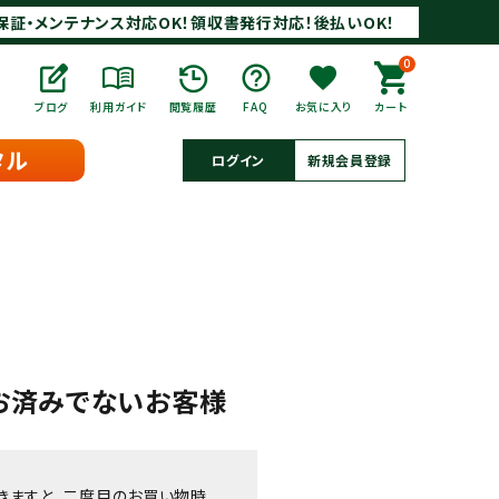
保証・メンテナンス対応OK！領収書発行対応！後払いOK！
0
ブログ
利用ガイド
閲覧履歴
FAQ
お気に入り
カート
タル
ログイン
新規会員登録
お済みでないお客様
きますと、二度目のお買い物時