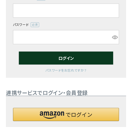
(必
須)
お気に入り一覧
閲覧履歴一覧
パスワード
(必
須)
農業機械
農業資材
ログイン
作業用品
パスワードをお忘れですか？
補修部品
連携サービスでログイン・会員登録
レンタル
ブログ
利用ガイド
FAQ