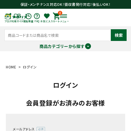
保証・メンテナンス対応OK！領収書発行対応！後払いOK！
0
ブログ
利用ガイド
閲覧履歴
FAQ
お気に入り
カート
メニュー
検索
商品カテゴリーから探す
meeting_room
person
ログイン
会員登録
HOME
ログイン
ログイン
search
会員登録がお済みのお客様
メールアドレス