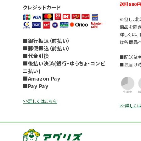
送料890
クレジットカード
※但し、北
商品を除き
詳しくは、
■銀行振込（前払い）
は各商品ペ
■郵便振込（前払い）
■代金引換
■配送業者
■後払い決済(銀行・ゆうちょ・コンビ
■お届け
ニ払い)
■Amazon Pay
■Pay Pay
>>詳しくはこちら
>>詳しく