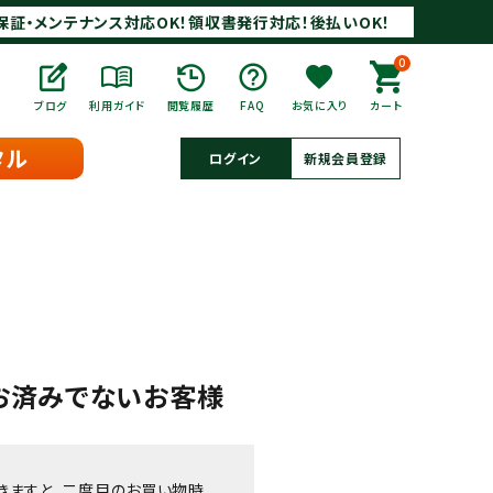
保証・メンテナンス対応OK！領収書発行対応！後払いOK！
0
ブログ
利用ガイド
閲覧履歴
FAQ
お気に入り
カート
タル
ログイン
新規会員登録
お済みでないお客様
きますと、二度目のお買い物時