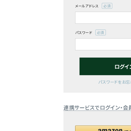
メールアドレス
閲覧履歴一覧
(必
須)
農業機械
パスワード
農業資材
(必
須)
作業用品
ログイ
補修部品
レンタル
パスワードをお忘
ブログ
連携サービスでログイン・会
利用ガイド
FAQ