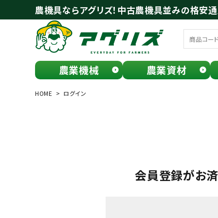
農機具ならアグリズ！中古農機具並みの格安
農業機械
農業資材
meeting_room
person
ログイン
会員登録
HOME
ログイン
search
会員登録がお
お気に入り一覧