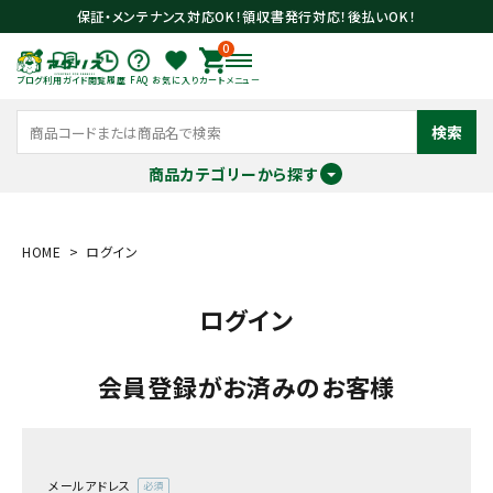
保証・メンテナンス対応OK！領収書発行対応！後払いOK！
0
ブログ
利用ガイド
閲覧履歴
FAQ
お気に入り
カート
メニュー
検索
商品カテゴリーから探す
meeting_room
person
ログイン
会員登録
HOME
ログイン
ログイン
search
会員登録がお済みのお客様
メールアドレス