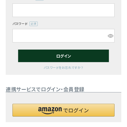
(必
須)
お気に入り一覧
閲覧履歴一覧
パスワード
(必
須)
農業機械
農業資材
ログイン
作業用品
パスワードをお忘れですか？
補修部品
連携サービスでログイン・会員登録
レンタル
ブログ
利用ガイド
FAQ