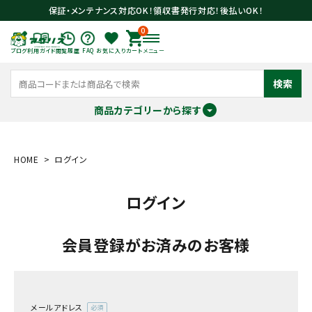
保証・メンテナンス対応OK！領収書発行対応！後払いOK！
0
ブログ
利用ガイド
閲覧履歴
FAQ
お気に入り
カート
メニュー
検索
商品カテゴリーから探す
meeting_room
person
ログイン
会員登録
HOME
ログイン
ログイン
search
会員登録がお済みのお客様
メールアドレス