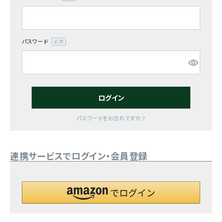
(必
須)
お気に入り一覧
閲覧履歴一覧
パスワード
(必
須)
農業機械
農業資材
ログイン
作業用品
パスワードをお忘れですか？
補修部品
連携サービスでログイン・会員登録
レンタル
ブログ
利用ガイド
FAQ