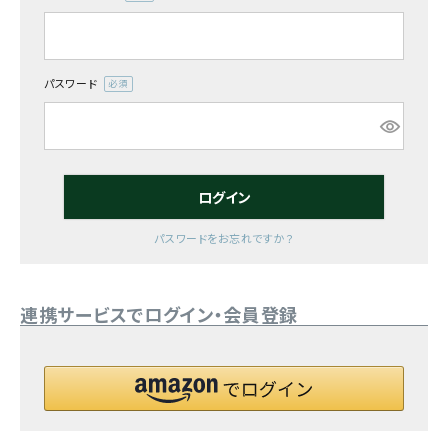
(必
須)
お気に入り一覧
閲覧履歴一覧
パスワード
(必
須)
農業機械
農業資材
ログイン
作業用品
パスワードをお忘れですか？
補修部品
連携サービスでログイン・会員登録
レンタル
ブログ
利用ガイド
FAQ