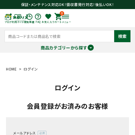
保証・メンテナンス対応OK！領収書発行対応！後払いOK！
0
ブログ
利用ガイド
閲覧履歴
FAQ
お気に入り
カート
メニュー
検索
商品カテゴリーから探す
meeting_room
person
ログイン
会員登録
HOME
ログイン
ログイン
search
会員登録がお済みのお客様
メールアドレス