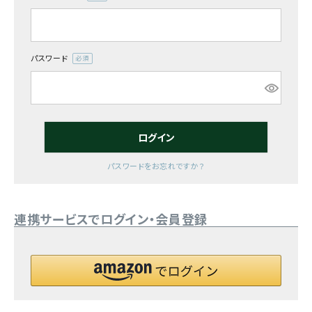
(必
須)
お気に入り一覧
閲覧履歴一覧
パスワード
(必
須)
農業機械
農業資材
ログイン
作業用品
パスワードをお忘れですか？
補修部品
連携サービスでログイン・会員登録
レンタル
ブログ
利用ガイド
FAQ