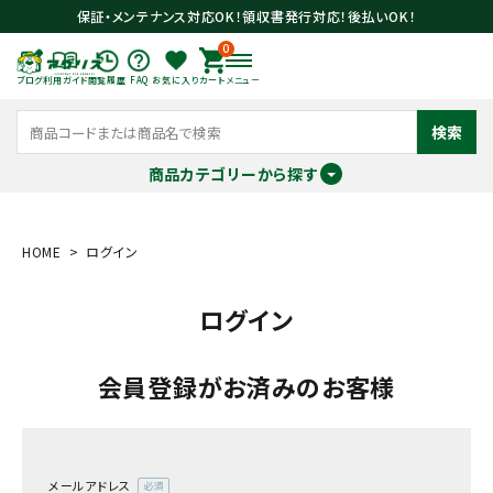
保証・メンテナンス対応OK！領収書発行対応！後払いOK！
0
ブログ
利用ガイド
閲覧履歴
FAQ
お気に入り
カート
メニュー
検索
商品カテゴリーから探す
meeting_room
person
ログイン
会員登録
HOME
ログイン
ログイン
search
会員登録がお済みのお客様
メールアドレス