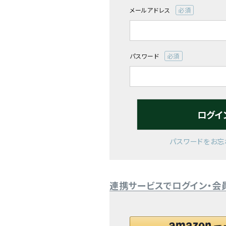
メールアドレス
閲覧履歴一覧
(必
須)
農業機械
パスワード
農業資材
(必
須)
作業用品
ログイ
補修部品
レンタル
パスワードをお忘
ブログ
連携サービスでログイン・会
利用ガイド
FAQ