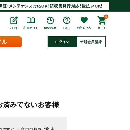
保証・メンテナンス対応OK！領収書発行対応！後払いOK！
0
ブログ
利用ガイド
閲覧履歴
FAQ
お気に入り
カート
タル
ログイン
新規会員登録
お済みでないお客様
きますと、二度目のお買い物時