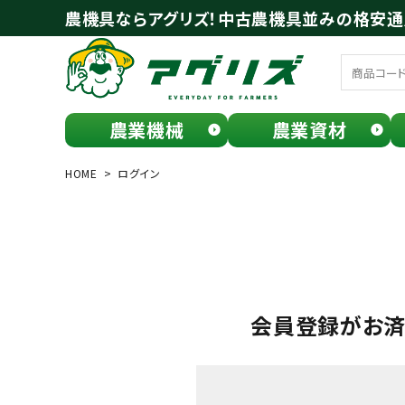
農機具ならアグリズ！中古農機具並みの格安
農業機械
農業資材
meeting_room
person
ログイン
会員登録
HOME
ログイン
search
会員登録がお
お気に入り一覧