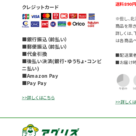
送料890
クレジットカード
※但し、北
商品を除き
詳しくは、
■銀行振込（前払い）
は各商品ペ
■郵便振込（前払い）
■代金引換
■配送業者
■後払い決済(銀行・ゆうちょ・コンビ
■お届け
ニ払い)
■Amazon Pay
■Pay Pay
>>詳しくはこちら
>>詳しく