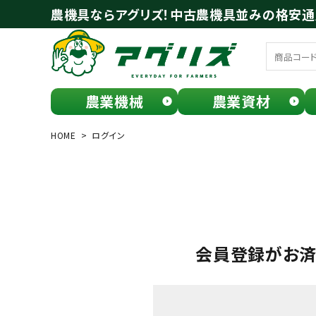
農機具ならアグリズ！中古農機具並みの格安
農業機械
農業資材
meeting_room
person
ログイン
会員登録
HOME
ログイン
search
会員登録がお
お気に入り一覧