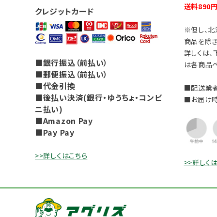
送料890
クレジットカード
※但し、北
商品を除き
詳しくは、
■銀行振込（前払い）
は各商品ペ
■郵便振込（前払い）
■代金引換
■配送業者
■後払い決済(銀行・ゆうちょ・コンビ
■お届け
ニ払い)
■Amazon Pay
■Pay Pay
>>詳しくはこちら
>>詳しく