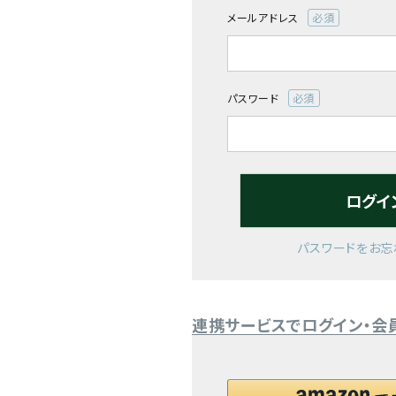
メールアドレス
閲覧履歴一覧
(必
須)
農業機械
パスワード
農業資材
(必
須)
作業用品
ログイ
補修部品
レンタル
パスワードをお忘
ブログ
連携サービスでログイン・会
利用ガイド
FAQ