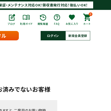
保証・メンテナンス対応OK！領収書発行対応！後払いOK！
0
ブログ
利用ガイド
閲覧履歴
FAQ
お気に入り
カート
タル
ログイン
新規会員登録
お済みでないお客様
きますと、二度目のお買い物時