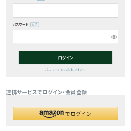
(必
須)
お気に入り一覧
閲覧履歴一覧
パスワード
(必
須)
農業機械
農業資材
ログイン
作業用品
パスワードをお忘れですか？
補修部品
連携サービスでログイン・会員登録
レンタル
ブログ
利用ガイド
FAQ