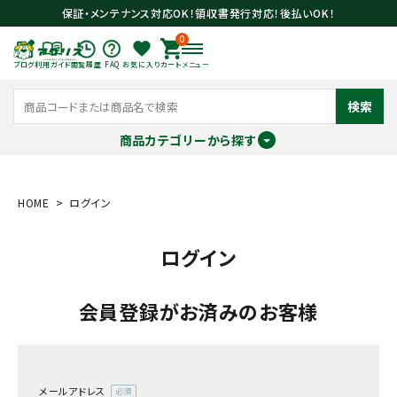
保証・メンテナンス対応OK！領収書発行対応！後払いOK！
0
ブログ
利用ガイド
閲覧履歴
FAQ
お気に入り
カート
メニュー
検索
商品カテゴリーから探す
meeting_room
person
ログイン
会員登録
HOME
ログイン
ログイン
search
会員登録がお済みのお客様
メールアドレス