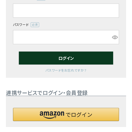
(必
須)
お気に入り一覧
閲覧履歴一覧
パスワード
(必
須)
農業機械
農業資材
ログイン
作業用品
パスワードをお忘れですか？
補修部品
連携サービスでログイン・会員登録
レンタル
ブログ
利用ガイド
FAQ