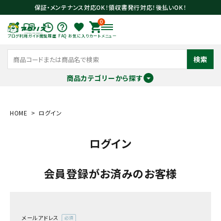
保証・メンテナンス対応OK！領収書発行対応！後払いOK！
0
ブログ
利用ガイド
閲覧履歴
FAQ
お気に入り
カート
メニュー
検索
商品カテゴリーから探す
meeting_room
person
ログイン
会員登録
HOME
ログイン
ログイン
search
会員登録がお済みのお客様
メールアドレス