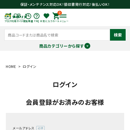
保証・メンテナンス対応OK！領収書発行対応！後払いOK！
0
ブログ
利用ガイド
閲覧履歴
FAQ
お気に入り
カート
メニュー
検索
商品カテゴリーから探す
meeting_room
person
ログイン
会員登録
HOME
ログイン
ログイン
search
会員登録がお済みのお客様
メールアドレス