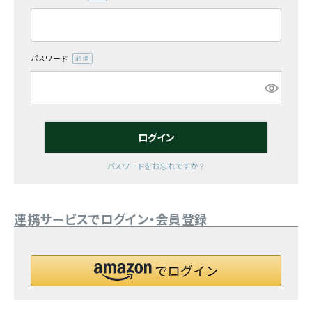
(必
須)
お気に入り一覧
閲覧履歴一覧
パスワード
(必
須)
農業機械
農業資材
ログイン
作業用品
パスワードをお忘れですか？
補修部品
連携サービスでログイン・会員登録
レンタル
ブログ
利用ガイド
FAQ