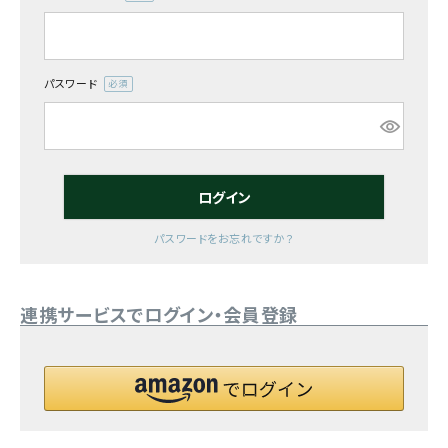
(必
須)
お気に入り一覧
閲覧履歴一覧
パスワード
(必
須)
農業機械
農業資材
ログイン
作業用品
パスワードをお忘れですか？
補修部品
連携サービスでログイン・会員登録
レンタル
ブログ
利用ガイド
FAQ