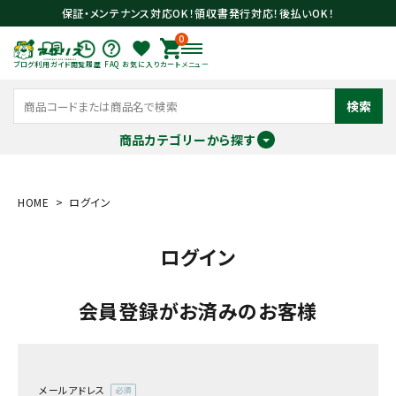
保証・メンテナンス対応OK！領収書発行対応！後払いOK！
0
ブログ
利用ガイド
閲覧履歴
FAQ
お気に入り
カート
メニュー
検索
商品カテゴリーから探す
meeting_room
person
ログイン
会員登録
HOME
ログイン
ログイン
search
会員登録がお済みのお客様
メールアドレス