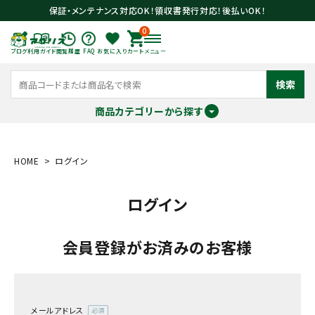
保証・メンテナンス対応OK！領収書発行対応！後払いOK！
0
ブログ
利用ガイド
閲覧履歴
FAQ
お気に入り
カート
メニュー
検索
商品カテゴリーから探す
meeting_room
person
ログイン
会員登録
HOME
ログイン
ログイン
search
会員登録がお済みのお客様
メールアドレス