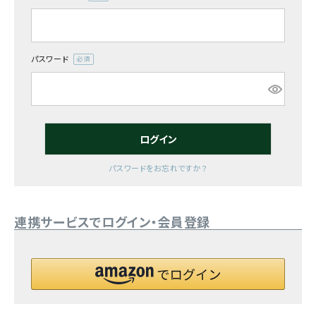
(必
須)
お気に入り一覧
閲覧履歴一覧
パスワード
(必
須)
農業機械
農業資材
ログイン
作業用品
パスワードをお忘れですか？
補修部品
連携サービスでログイン・会員登録
レンタル
ブログ
利用ガイド
FAQ