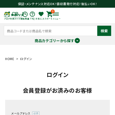
保証・メンテナンス対応OK！領収書発行対応！後払いOK！
0
ブログ
利用ガイド
閲覧履歴
FAQ
お気に入り
カート
メニュー
検索
商品カテゴリーから探す
meeting_room
person
ログイン
会員登録
HOME
ログイン
ログイン
search
会員登録がお済みのお客様
メールアドレス