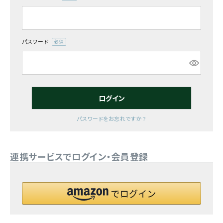
(必
須)
お気に入り一覧
閲覧履歴一覧
パスワード
(必
須)
農業機械
農業資材
ログイン
作業用品
パスワードをお忘れですか？
補修部品
連携サービスでログイン・会員登録
レンタル
ブログ
利用ガイド
FAQ