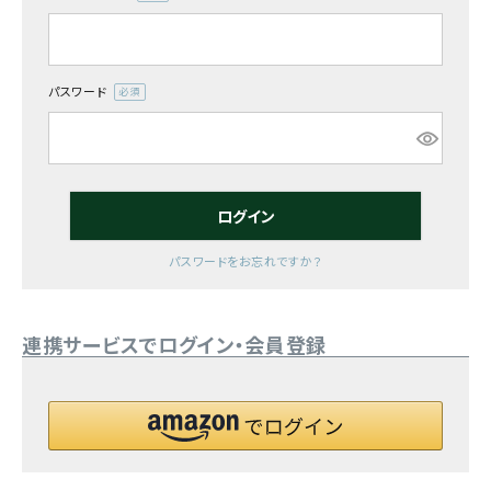
(必
須)
お気に入り一覧
閲覧履歴一覧
パスワード
(必
須)
農業機械
農業資材
ログイン
作業用品
パスワードをお忘れですか？
補修部品
連携サービスでログイン・会員登録
レンタル
ブログ
利用ガイド
FAQ