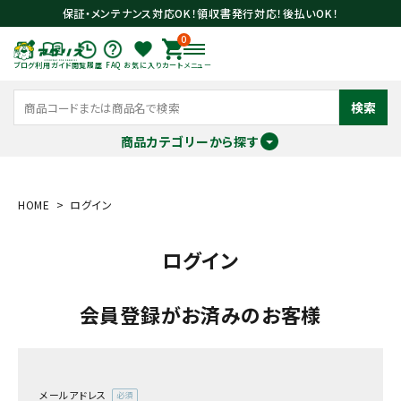
保証・メンテナンス対応OK！領収書発行対応！後払いOK！
0
ブログ
利用ガイド
閲覧履歴
FAQ
お気に入り
カート
メニュー
検索
商品カテゴリーから探す
meeting_room
person
ログイン
会員登録
HOME
ログイン
ログイン
search
会員登録がお済みのお客様
メールアドレス