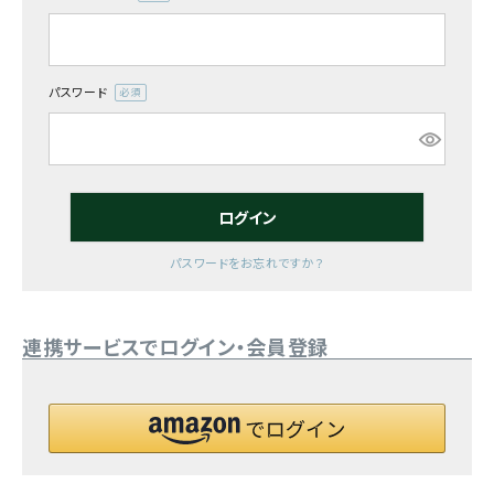
(必
須)
お気に入り一覧
閲覧履歴一覧
パスワード
(必
須)
農業機械
農業資材
ログイン
作業用品
パスワードをお忘れですか？
補修部品
連携サービスでログイン・会員登録
レンタル
ブログ
利用ガイド
FAQ