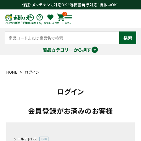
保証・メンテナンス対応OK！領収書発行対応！後払いOK！
0
ブログ
利用ガイド
閲覧履歴
FAQ
お気に入り
カート
メニュー
検索
商品カテゴリーから探す
meeting_room
person
ログイン
会員登録
HOME
ログイン
ログイン
search
会員登録がお済みのお客様
メールアドレス