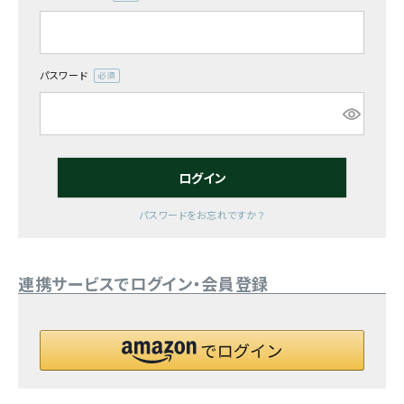
(必
須)
お気に入り一覧
閲覧履歴一覧
パスワード
(必
須)
農業機械
農業資材
ログイン
作業用品
パスワードをお忘れですか？
補修部品
連携サービスでログイン・会員登録
レンタル
ブログ
利用ガイド
FAQ