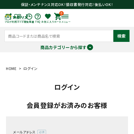
保証・メンテナンス対応OK！領収書発行対応！後払いOK！
0
ブログ
利用ガイド
閲覧履歴
FAQ
お気に入り
カート
メニュー
検索
商品カテゴリーから探す
meeting_room
person
ログイン
会員登録
HOME
ログイン
ログイン
search
会員登録がお済みのお客様
メールアドレス