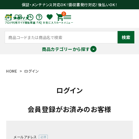
保証・メンテナンス対応OK！領収書発行対応！後払いOK！
0
ブログ
利用ガイド
閲覧履歴
FAQ
お気に入り
カート
メニュー
検索
商品カテゴリーから探す
meeting_room
person
ログイン
会員登録
HOME
ログイン
ログイン
search
会員登録がお済みのお客様
メールアドレス