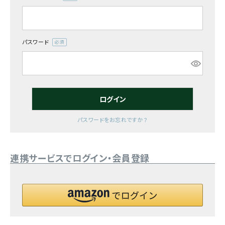
(必
須)
お気に入り一覧
閲覧履歴一覧
パスワード
(必
須)
農業機械
農業資材
ログイン
作業用品
パスワードをお忘れですか？
補修部品
連携サービスでログイン・会員登録
レンタル
ブログ
利用ガイド
FAQ