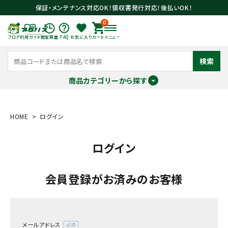
保証・メンテナンス対応OK！領収書発行対応！後払いOK！
0
ブログ
利用ガイド
閲覧履歴
FAQ
お気に入り
カート
メニュー
検索
商品カテゴリーから探す
meeting_room
person
ログイン
会員登録
HOME
ログイン
ログイン
search
会員登録がお済みのお客様
メールアドレス