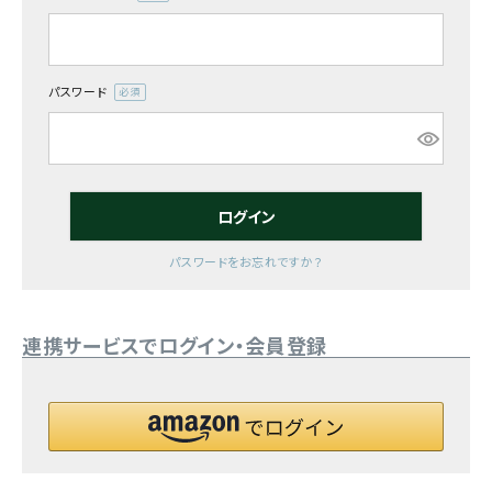
(必
須)
お気に入り一覧
閲覧履歴一覧
パスワード
(必
須)
農業機械
農業資材
ログイン
作業用品
パスワードをお忘れですか？
補修部品
連携サービスでログイン・会員登録
レンタル
ブログ
利用ガイド
FAQ