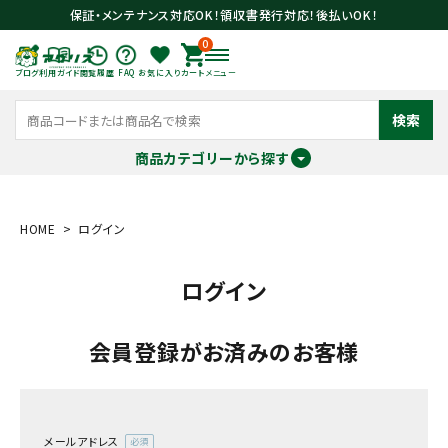
保証・メンテナンス対応OK！領収書発行対応！後払いOK！
0
ブログ
利用ガイド
閲覧履歴
FAQ
お気に入り
カート
メニュー
検索
商品カテゴリーから探す
meeting_room
person
ログイン
会員登録
HOME
ログイン
ログイン
search
会員登録がお済みのお客様
メールアドレス