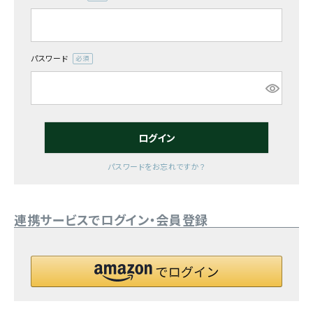
(必
須)
お気に入り一覧
閲覧履歴一覧
パスワード
(必
須)
農業機械
農業資材
ログイン
作業用品
パスワードをお忘れですか？
補修部品
連携サービスでログイン・会員登録
レンタル
ブログ
利用ガイド
FAQ