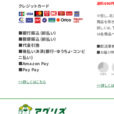
送料890
クレジットカード
※但し、北
商品を除き
詳しくは、
■銀行振込（前払い）
は各商品ペ
■郵便振込（前払い）
■代金引換
■配送業者
■後払い決済(銀行・ゆうちょ・コンビ
■お届け
ニ払い)
■Amazon Pay
■Pay Pay
>>詳しくはこちら
>>詳しく