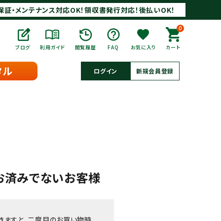
保証・メンテナンス対応OK！領収書発行対応！後払いOK！
0
ブログ
利用ガイド
閲覧履歴
FAQ
お気に入り
カート
タル
ログイン
新規会員登録
お済みでないお客様
きますと、二度目のお買い物時