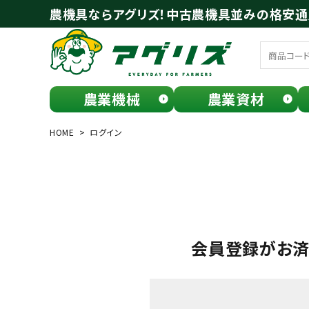
農機具ならアグリズ！中古農機具並みの格安
農業機械
農業資材
meeting_room
person
ログイン
会員登録
HOME
ログイン
search
会員登録がお
お気に入り一覧