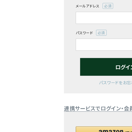
メールアドレス
閲覧履歴一覧
(必
須)
農業機械
パスワード
農業資材
(必
須)
作業用品
ログイ
補修部品
レンタル
パスワードをお忘
ブログ
連携サービスでログイン・会
利用ガイド
FAQ