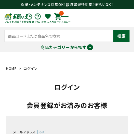
保証・メンテナンス対応OK！領収書発行対応！後払いOK！
0
ブログ
利用ガイド
閲覧履歴
FAQ
お気に入り
カート
メニュー
検索
商品カテゴリーから探す
meeting_room
person
ログイン
会員登録
HOME
ログイン
ログイン
search
会員登録がお済みのお客様
メールアドレス