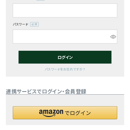
(必
須)
お気に入り一覧
閲覧履歴一覧
パスワード
(必
須)
農業機械
農業資材
ログイン
作業用品
パスワードをお忘れですか？
補修部品
連携サービスでログイン・会員登録
レンタル
ブログ
利用ガイド
FAQ