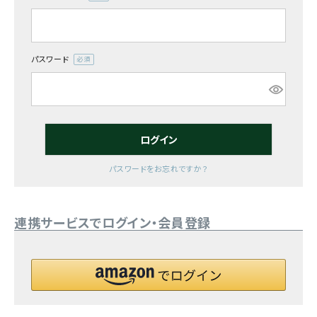
(必
須)
お気に入り一覧
閲覧履歴一覧
パスワード
(必
須)
農業機械
農業資材
ログイン
作業用品
パスワードをお忘れですか？
補修部品
連携サービスでログイン・会員登録
レンタル
ブログ
利用ガイド
FAQ