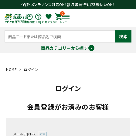
保証・メンテナンス対応OK！領収書発行対応！後払いOK！
0
ブログ
利用ガイド
閲覧履歴
FAQ
お気に入り
カート
メニュー
検索
商品カテゴリーから探す
meeting_room
person
ログイン
会員登録
HOME
ログイン
ログイン
search
会員登録がお済みのお客様
メールアドレス