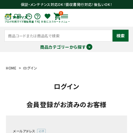
保証・メンテナンス対応OK！領収書発行対応！後払いOK！
0
ブログ
利用ガイド
閲覧履歴
FAQ
お気に入り
カート
メニュー
検索
商品カテゴリーから探す
meeting_room
person
ログイン
会員登録
HOME
ログイン
ログイン
search
会員登録がお済みのお客様
メールアドレス