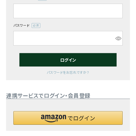
(必
須)
お気に入り一覧
閲覧履歴一覧
パスワード
(必
須)
農業機械
農業資材
ログイン
作業用品
パスワードをお忘れですか？
補修部品
連携サービスでログイン・会員登録
レンタル
ブログ
利用ガイド
FAQ