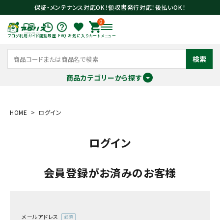
保証・メンテナンス対応OK！領収書発行対応！後払いOK！
0
ブログ
利用ガイド
閲覧履歴
FAQ
お気に入り
カート
メニュー
検索
商品カテゴリーから探す
meeting_room
person
ログイン
会員登録
HOME
ログイン
ログイン
search
会員登録がお済みのお客様
メールアドレス