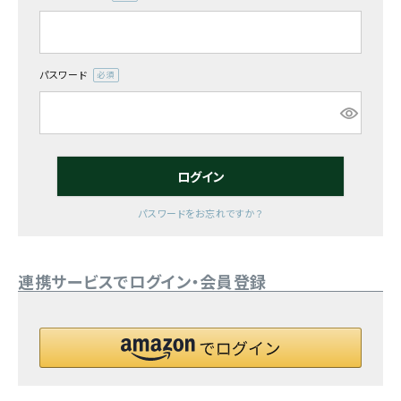
(必
須)
お気に入り一覧
閲覧履歴一覧
パスワード
(必
須)
農業機械
農業資材
ログイン
作業用品
パスワードをお忘れですか？
補修部品
連携サービスでログイン・会員登録
レンタル
ブログ
利用ガイド
FAQ