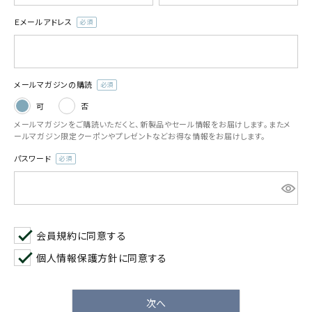
お気に入り一覧
Ｅメールアドレス
(必
須)
閲覧履歴一覧
メールマガジンの購読
農業機械
(必
可
否
須)
メールマガジンをご購読いただくと、新製品やセール情報をお届けします。またメ
農業資材
ールマガジン限定クーポンやプレゼントなどお得な情報をお届けします。
パスワード
作業用品
(必
須)
補修部品
レンタル
会員規約
に同意する
個人情報保護方針
に同意する
ブログ
次へ
利用ガイド
FAQ