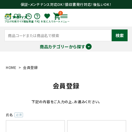
保証・メンテナンス対応OK！領収書発行対応！後払いOK！
0
ブログ
利用ガイド
閲覧履歴
FAQ
お気に入り
カート
メニュー
検索
商品カテゴリーから探す
meeting_room
person
ログイン
会員登録
HOME
会員登録
会員登録
search
下記の内容をご入力の上、お進みください。
氏名
(必
須)