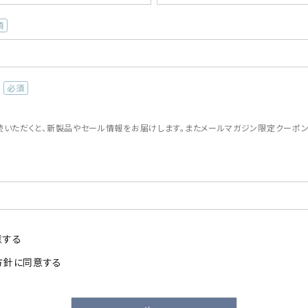
(必
須)
読いただくと、新製品やセール情報をお届けします。またメールマガジン限定クーポ
。
意する
方針
に同意する