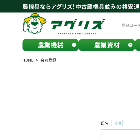
農機具ならアグリズ！中古農機具並みの格安
農業機械
農業資材
meeting_room
person
ログイン
会員登録
HOME
会員登録
search
氏名
(必
お気に入り一覧
須)