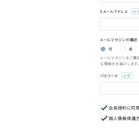
閲覧履歴一覧
Ｅメールアドレス
(必
農業機械
須)
農業資材
メールマガジンの購読
可
否
作業用品
メールマガジンをご購
な情報をお届けします
補修部品
パスワード
(必
レンタル
須)
ブログ
会員規約
に同
利用ガイド
FAQ
個人情報保護