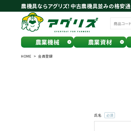
農機具ならアグリズ！中古農機具並みの格安
農業機械
農業資材
meeting_room
person
ログイン
会員登録
HOME
会員登録
search
氏名
(必
お気に入り一覧
須)