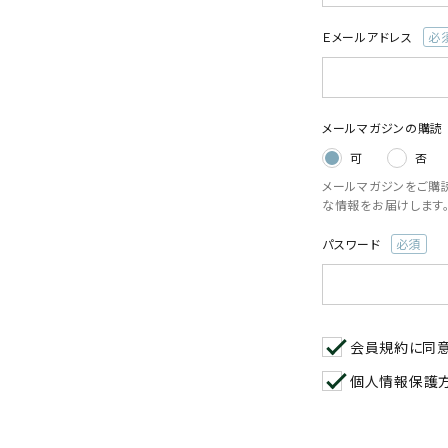
閲覧履歴一覧
Ｅメールアドレス
(必
農業機械
須)
農業資材
メールマガジンの購読
可
否
作業用品
メールマガジンをご購
な情報をお届けします
補修部品
パスワード
(必
レンタル
須)
ブログ
会員規約
に同
利用ガイド
FAQ
個人情報保護