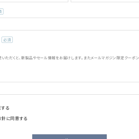
(必
須)
読いただくと、新製品やセール情報をお届けします。またメールマガジン限定クーポ
。
意する
方針
に同意する