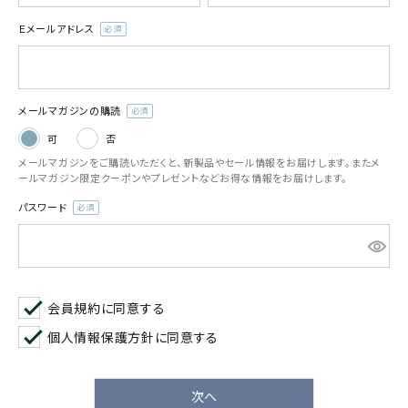
お気に入り一覧
Ｅメールアドレス
(必
須)
閲覧履歴一覧
メールマガジンの購読
農業機械
(必
可
否
須)
メールマガジンをご購読いただくと、新製品やセール情報をお届けします。またメ
農業資材
ールマガジン限定クーポンやプレゼントなどお得な情報をお届けします。
パスワード
作業用品
(必
須)
補修部品
レンタル
会員規約
に同意する
個人情報保護方針
に同意する
ブログ
次へ
利用ガイド
FAQ