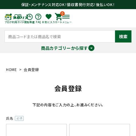
保証・メンテナンス対応OK！領収書発行対応！後払いOK！
0
ブログ
利用ガイド
閲覧履歴
FAQ
お気に入り
カート
メニュー
検索
商品カテゴリーから探す
meeting_room
person
ログイン
会員登録
HOME
会員登録
会員登録
search
下記の内容をご入力の上、お進みください。
氏名
(必
須)