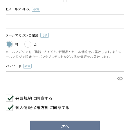
お気に入り一覧
Ｅメールアドレス
(必
須)
閲覧履歴一覧
メールマガジンの購読
農業機械
(必
可
否
須)
メールマガジンをご購読いただくと、新製品やセール情報をお届けします。またメ
農業資材
ールマガジン限定クーポンやプレゼントなどお得な情報をお届けします。
パスワード
作業用品
(必
須)
補修部品
レンタル
会員規約
に同意する
個人情報保護方針
に同意する
ブログ
次へ
利用ガイド
FAQ