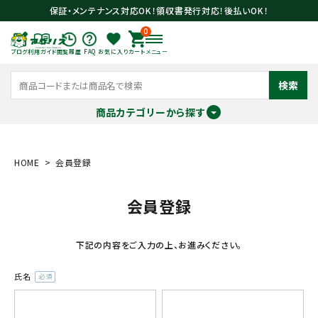
保証・メンテナンス対応OK！領収書発行対応！後払いOK！
0
ブログ
利用ガイド
閲覧履歴
FAQ
お気に入り
カート
メニュー
検索
商品カテゴリーから探す
meeting_room
person
ログイン
会員登録
HOME
会員登録
会員登録
search
下記の内容をご入力の上、お進みください。
氏名
(必
須)